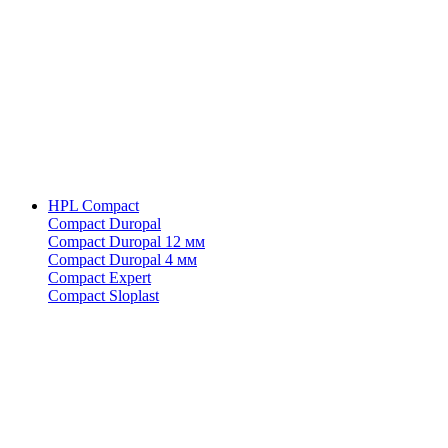
HPL Compact
Compact Duropal
Compact Duropal 12 мм
Compact Duropal 4 мм
Compact Expert
Compact Sloplast