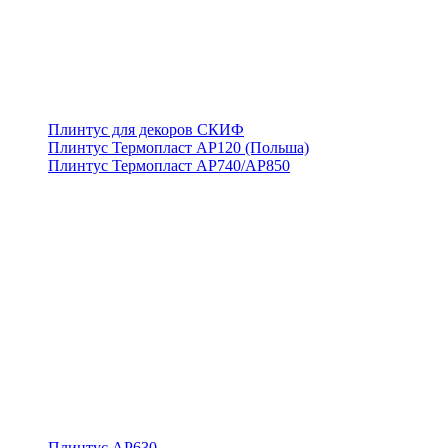
Плинтус для декоров СКИФ
Плинтус Термопласт АР120 (Польша)
Плинтус Термопласт АР740/АР850
Плинтус АР630