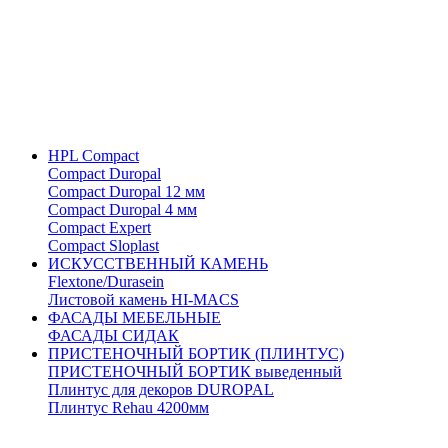
HPL Compact
Compact Duropal
Compact Duropal 12 мм
Compact Duropal 4 мм
Compact Expert
Compact Sloplast
ИСКУССТВЕННЫЙ КАМЕНЬ
Flextone/Durasein
Листовой камень HI-MACS
ФАСАДЫ МЕБЕЛЬНЫЕ
ФАСАДЫ СИДАК
ПРИСТЕНОЧНЫЙ БОРТИК (ПЛИНТУС)
ПРИСТЕНОЧНЫЙ БОРТИК выведенный
Плинтус для декоров DUROPAL
Плинтус Rehau 4200мм