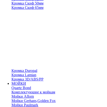
Кромка Скиф 50мм
Кромка Скиф 65мм
Кромка Duropal
Кромка Lamian
Кромка 3D/ABS/PP
МОЙКИ
Quartz Bond
Комплектующие к мойкам
Мойки Aflorn
Мойки Gerhans,Golden Fox
Мойки Paulmark