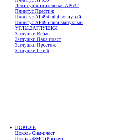
Лента уплотнительная АР632
Плинтус Престиж
Плинтус АР494 mini вогнутый
Плинтус АР495 mini выпуклый
УГЛЫ,ЗАГЛУШКИ
Заглушки Rehau
Заглушки Пара-пласт
Заглушки Престиж
Заглушки Скиф
ЦОКОЛЬ
Цоколь Сим-пласт
Цоколь ФМС (Россия)