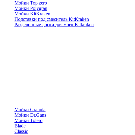
Мойки Top zero
Мойки Polygran
Мойки KitKraken
Подставки под смеситель KitKraken
Разделочные доски для моек Kitkraken
Мойки Granula
Мойки Dr.Gans
Мойки Tolero
Blade
Classic