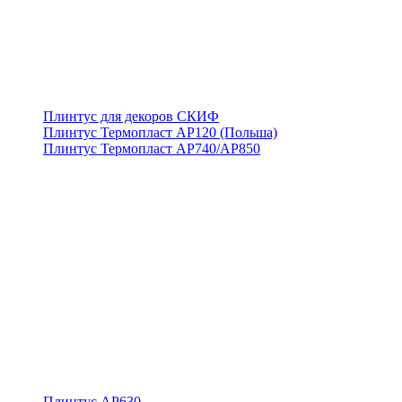
Плинтус для декоров СКИФ
Плинтус Термопласт АР120 (Польша)
Плинтус Термопласт АР740/АР850
Плинтус АР630