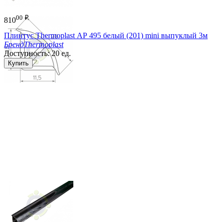
00
₽
810
Плинтус Thermoplast АР 495 белый (201) mini выпуклый 3м
Бренд
Thermoplast
Доступность:
20 ед.
Купить