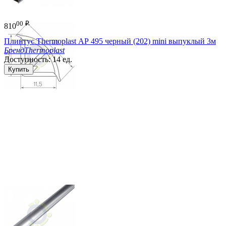
00
₽
810
Плинтус Thermoplast АР 495 черный (202) mini выпуклый 3м
Бренд
Thermoplast
Доступность:
14 ед.
Купить