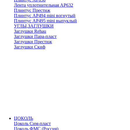
Лента уплотнительная АР632
Плинтус Престиж
Плинтус АР494 mini вогнутый
Плинтус АР495 mini выпуклый
УГЛЫ,ЗАГЛУШКИ
Заглушки Rehau
Заглушки Пара-пласт
Заглушки Престиж
Заглушки Скиф
ЦОКОЛЬ
Цоколь Сим-пласт
Цоколь ФМС (Россия)