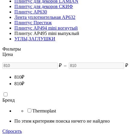
Плинтус для декоров LAMIAN
Плинтус для декоров СКИФ
Плинтус АР630
Лента уплотнительная АР632
Плинтус Престиж
Плинтус АР494 mini вогнутый
Плинтус АР495 mini выпуклый
УГЛЫ,ЗАГЛУШКИ
Фильтры
Цена
₽
–
₽
810
₽
810
₽
Бренд
Thermoplast
По этим критериям поиска ничего не найдено
Сбросить