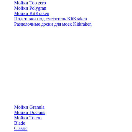
Мойки Top zero
Мойки Polygran
Мойки KitKraken
Подставки под смеситель KitKraken
Разделочные доски для моек Kitkraken
Мойки Granula
Мойки Dr.Gans
Мойки Tolero
Blade
Classic