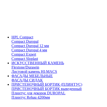
HPL Compact
Compact Duropal
Compact Duropal 12 мм
Compact Duropal 4 мм
Compact Expert
Compact Sloplast
ИСКУССТВЕННЫЙ КАМЕНЬ
Flextone/Durasein
Листовой камень HI-MACS
ФАСАДЫ МЕБЕЛЬНЫЕ
ФАСАДЫ СИДАК
ПРИСТЕНОЧНЫЙ БОРТИК (ПЛИНТУС)
ПРИСТЕНОЧНЫЙ БОРТИК выведенный
Плинтус для декоров DUROPAL
Плинтус Rehau 4200мм