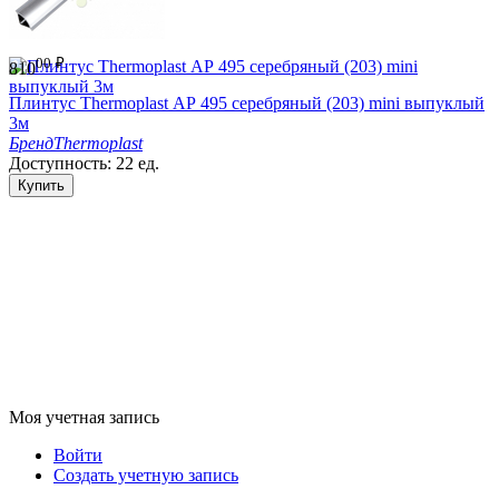
00
₽
810
Плинтус Thermoplast АР 495 серебряный (203) mini выпуклый
3м
Бренд
Thermoplast
Доступность:
22 ед.
Купить
Моя учетная запись
Войти
Создать учетную запись