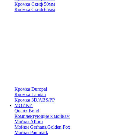
Кромка Скиф 50мм
Кромка Скиф 65мм
Кромка Duropal
Кромка Lamian
Кромка 3D/ABS/PP
МОЙКИ
Quartz Bond
Комплектующие к мойкам
Мойки Aflorn
Мойки Gerhans,Golden Fox
Мойки Paulmark