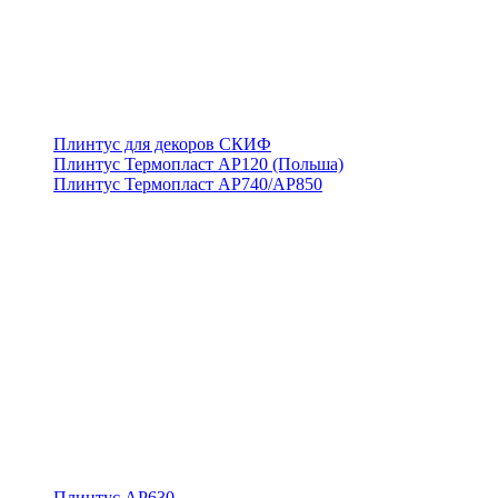
Плинтус для декоров СКИФ
Плинтус Термопласт АР120 (Польша)
Плинтус Термопласт АР740/АР850
Плинтус АР630