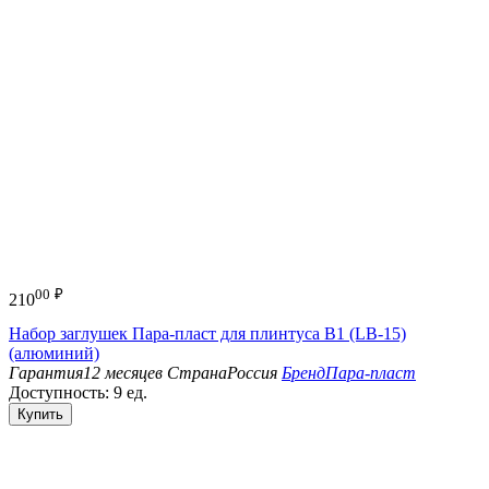
00
₽
210
Набор заглушек Пара-пласт для плинтуса B1 (LB-15)
(алюминий)
Гарантия
12 месяцев
Страна
Россия
Бренд
Пара-пласт
Доступность:
9 ед.
Купить