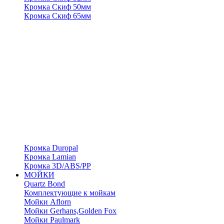
Кромка Скиф 50мм
Кромка Скиф 65мм
Кромка Duropal
Кромка Lamian
Кромка 3D/ABS/PP
МОЙКИ
Quartz Bond
Комплектующие к мойкам
Мойки Aflorn
Мойки Gerhans,Golden Fox
Мойки Paulmark