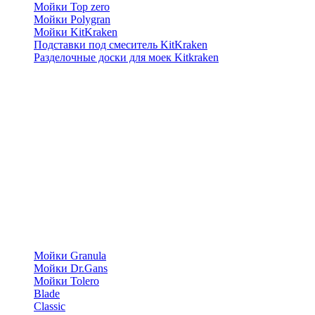
Мойки Top zero
Мойки Polygran
Мойки KitKraken
Подставки под смеситель KitKraken
Разделочные доски для моек Kitkraken
Мойки Granula
Мойки Dr.Gans
Мойки Tolero
Blade
Classic