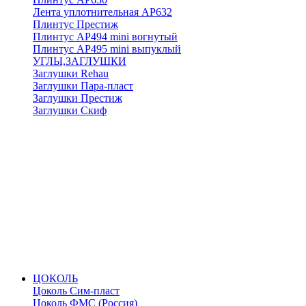
Лента уплотнительная АР632
Плинтус Престиж
Плинтус АР494 mini вогнутый
Плинтус АР495 mini выпуклый
УГЛЫ,ЗАГЛУШКИ
Заглушки Rehau
Заглушки Пара-пласт
Заглушки Престиж
Заглушки Скиф
ЦОКОЛЬ
Цоколь Сим-пласт
Цоколь ФМС (Россия)