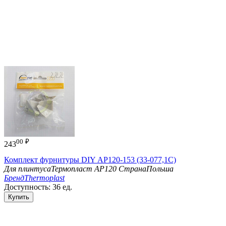
00
₽
243
Комплект фурнитуры DIY АР120-153 (33-077,1С)
Для плинтуса
Термопласт АР120
Страна
Польша
Бренд
Thermoplast
Доступность:
36 ед.
Купить