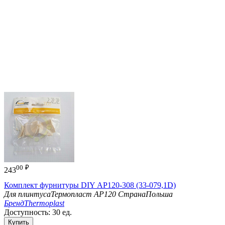
00
₽
243
Комплект фурнитуры DIY АР120-308 (33-079,1D)
Для плинтуса
Термопласт АР120
Страна
Польша
Бренд
Thermoplast
Доступность:
30 ед.
Купить