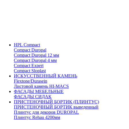
HPL Compact
Compact Duropal
Compact Duropal 12 мм
Compact Duropal 4 мм
Compact Expert
Compact Sloplast
ИСКУССТВЕННЫЙ КАМЕНЬ
Flextone/Durasein
Листовой камень HI-MACS
ФАСАДЫ МЕБЕЛЬНЫЕ
ФАСАДЫ СИДАК
ПРИСТЕНОЧНЫЙ БОРТИК (ПЛИНТУС)
ПРИСТЕНОЧНЫЙ БОРТИК выведенный
Плинтус для декоров DUROPAL
Плинтус Rehau 4200мм