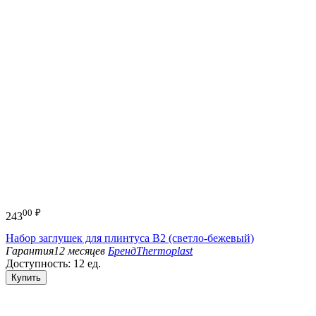
00
₽
243
Набор заглушек для плинтуса B2 (светло-бежевый)
Гарантия
12 месяцев
Бренд
Thermoplast
Доступность:
12 ед.
Купить