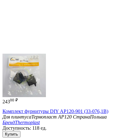
00
₽
243
Комплект фурнитуры DIY АР120-901 (33-076,1В)
Для плинтуса
Термопласт АР120
Страна
Польша
Бренд
Thermoplast
Доступность:
118 ед.
Купить