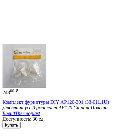
00
₽
243
Комплект фурнитуры DIY АР120-301 (33-011,1U)
Для плинтуса
Термопласт АР120
Страна
Польша
Бренд
Thermoplast
Доступность:
30 ед.
Купить