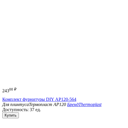
00
₽
243
Комплект фурнитуры DIY АР120-564
Для плинтуса
Термопласт АР120
Бренд
Thermoplast
Доступность:
37 ед.
Купить