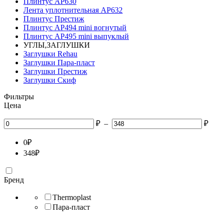
Плинтус АР630
Лента уплотнительная АР632
Плинтус Престиж
Плинтус АР494 mini вогнутый
Плинтус АР495 mini выпуклый
УГЛЫ,ЗАГЛУШКИ
Заглушки Rehau
Заглушки Пара-пласт
Заглушки Престиж
Заглушки Скиф
Фильтры
Цена
₽
–
₽
0
₽
348
₽
Бренд
Thermoplast
Пара-пласт