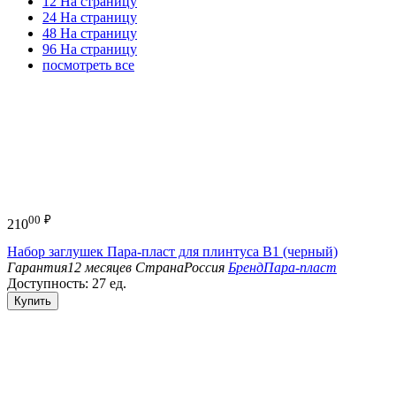
12 На страницу
24 На страницу
48 На страницу
96 На страницу
посмотреть все
00
₽
210
Набор заглушек Пара-пласт для плинтуса B1 (черный)
Гарантия
12 месяцев
Страна
Россия
Бренд
Пара-пласт
Доступность:
27 ед.
Купить