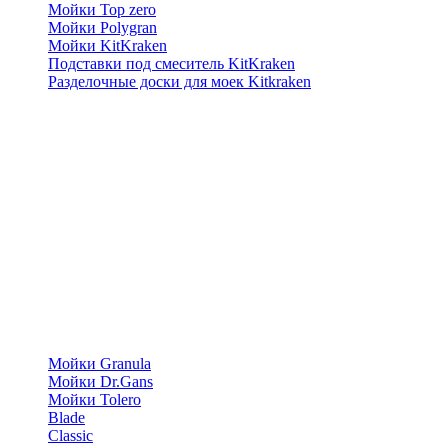
Мойки Top zero
Мойки Polygran
Мойки KitKraken
Подставки под смеситель KitKraken
Разделочные доски для моек Kitkraken
Мойки Granula
Мойки Dr.Gans
Мойки Tolero
Blade
Classic