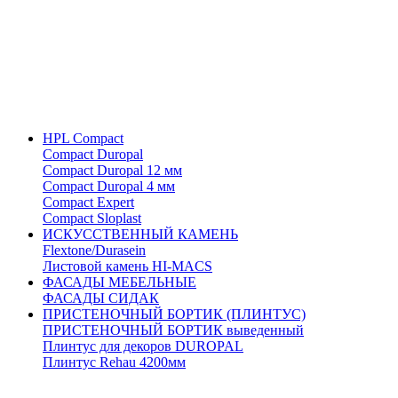
HPL Compact
Compact Duropal
Compact Duropal 12 мм
Compact Duropal 4 мм
Compact Expert
Compact Sloplast
ИСКУССТВЕННЫЙ КАМЕНЬ
Flextone/Durasein
Листовой камень HI-MACS
ФАСАДЫ МЕБЕЛЬНЫЕ
ФАСАДЫ СИДАК
ПРИСТЕНОЧНЫЙ БОРТИК (ПЛИНТУС)
ПРИСТЕНОЧНЫЙ БОРТИК выведенный
Плинтус для декоров DUROPAL
Плинтус Rehau 4200мм