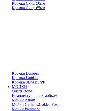
Кромка Скиф 50мм
Кромка Скиф 65мм
Кромка Duropal
Кромка Lamian
Кромка 3D/ABS/PP
МОЙКИ
Quartz Bond
Комплектующие к мойкам
Мойки Aflorn
Мойки Gerhans,Golden Fox
Мойки Paulmark