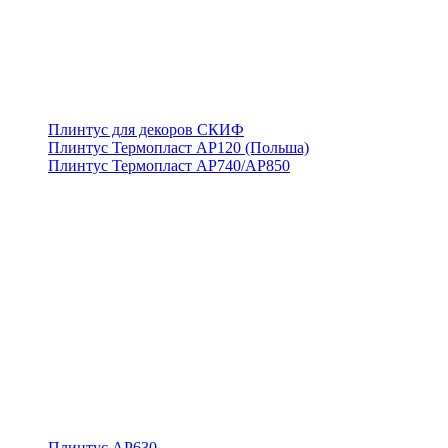
Плинтус для декоров СКИФ
Плинтус Термопласт АР120 (Польша)
Плинтус Термопласт АР740/АР850
Плинтус АР630