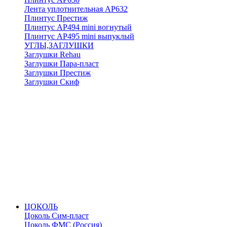
Лента уплотнительная АР632
Плинтус Престиж
Плинтус АР494 mini вогнутый
Плинтус АР495 mini выпуклый
УГЛЫ,ЗАГЛУШКИ
Заглушки Rehau
Заглушки Пара-пласт
Заглушки Престиж
Заглушки Скиф
ЦОКОЛЬ
Цоколь Сим-пласт
Цоколь ФМС (Россия)