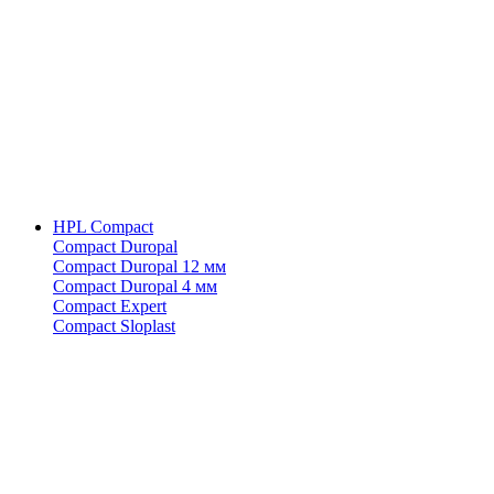
HPL Compact
Compact Duropal
Compact Duropal 12 мм
Compact Duropal 4 мм
Compact Expert
Compact Sloplast