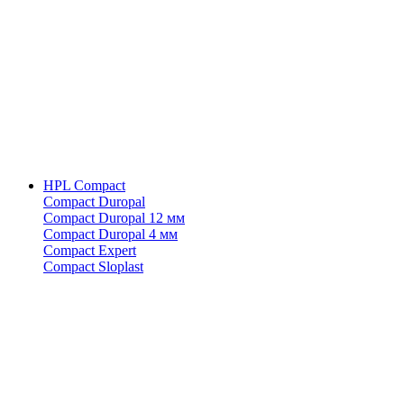
HPL Compact
Compact Duropal
Compact Duropal 12 мм
Compact Duropal 4 мм
Compact Expert
Compact Sloplast