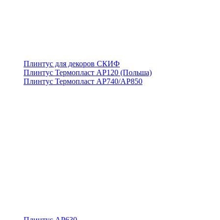
Плинтус для декоров СКИФ
Плинтус Термопласт АР120 (Польша)
Плинтус Термопласт АР740/АР850
Плинтус АР630