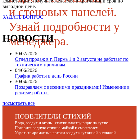
компетенции, получите желаемое в кратчайший срок по
выгодной цене.
и стеновых панелей.
ЗАДАТЬ ВОПРОС
Узнай подробности у
НОВОСТИ
менеджера.
30/07/2026
Отдел продаж в г. Пермь 1 и 2 августа не работает по
техническим причинам.
04/06/2026
График работы в день России
30/04/2026
Поздравляем с весенними праздниками! Изменение в
режиме работы.
посмотреть все
ПОВЕЛИТЕЛИ СТИХИЙ
Вода, воздух и огонь - стихии властвующие на кухне.
Покорите водную стихию мойкой и смесителем.
Укротите ароматные потоки воздуха кухонной вытяжкой.