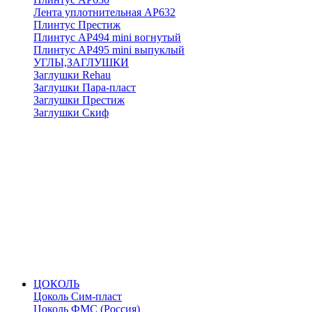
Лента уплотнительная АР632
Плинтус Престиж
Плинтус АР494 mini вогнутый
Плинтус АР495 mini выпуклый
УГЛЫ,ЗАГЛУШКИ
Заглушки Rehau
Заглушки Пара-пласт
Заглушки Престиж
Заглушки Скиф
ЦОКОЛЬ
Цоколь Сим-пласт
Цоколь ФМС (Россия)