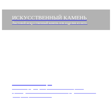
ИСКУССТВЕННЫЙ КАМЕНЬ
Листовой искусственный камень или изделия из него.
СТОЛЕШНИЦЫ
Столешницы для кухни российского и импортного
производства с пластиком HPL и CPL. Продажа листами и в
размер с обработкой спилов