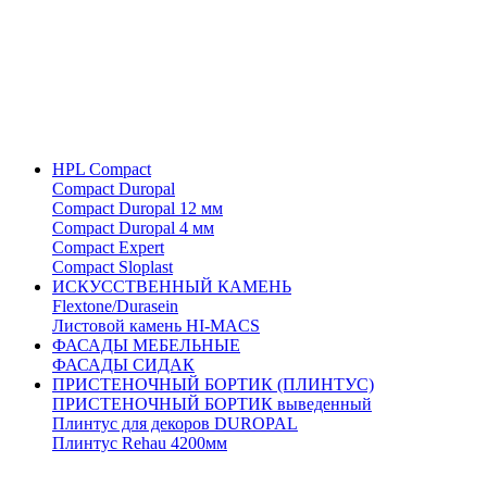
HPL Compact
Compact Duropal
Compact Duropal 12 мм
Compact Duropal 4 мм
Compact Expert
Compact Sloplast
ИСКУССТВЕННЫЙ КАМЕНЬ
Flextone/Durasein
Листовой камень HI-MACS
ФАСАДЫ МЕБЕЛЬНЫЕ
ФАСАДЫ СИДАК
ПРИСТЕНОЧНЫЙ БОРТИК (ПЛИНТУС)
ПРИСТЕНОЧНЫЙ БОРТИК выведенный
Плинтус для декоров DUROPAL
Плинтус Rehau 4200мм