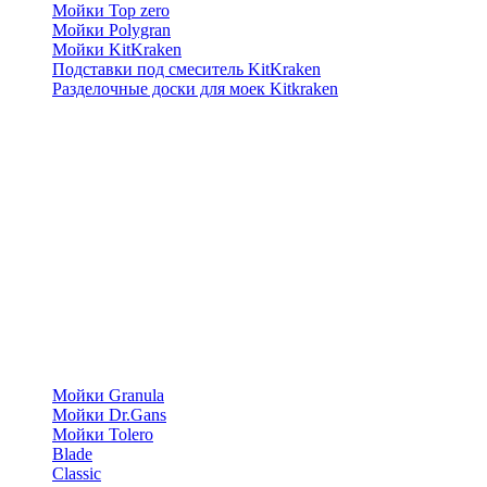
Мойки Top zero
Мойки Polygran
Мойки KitKraken
Подставки под смеситель KitKraken
Разделочные доски для моек Kitkraken
Мойки Granula
Мойки Dr.Gans
Мойки Tolero
Blade
Classic