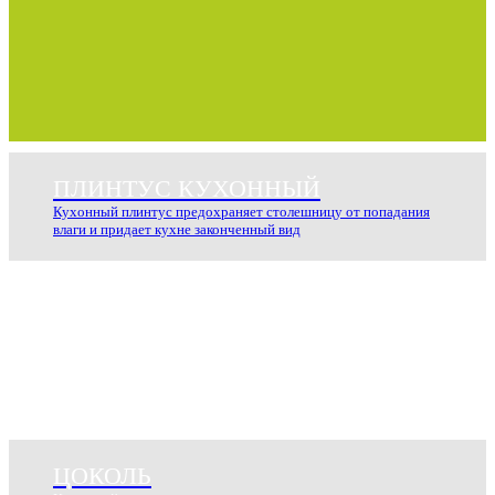
ПЛИНТУС КУХОННЫЙ
Кухонный плинтус предохраняет столешницу от попадания
влаги и придает кухне законченный вид
ЦОКОЛЬ