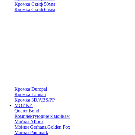
Кромка Скиф 50мм
Кромка Скиф 65мм
Кромка Duropal
Кромка Lamian
Кромка 3D/ABS/PP
МОЙКИ
Quartz Bond
Комплектующие к мойкам
Мойки Aflorn
Мойки Gerhans,Golden Fox
Мойки Paulmark