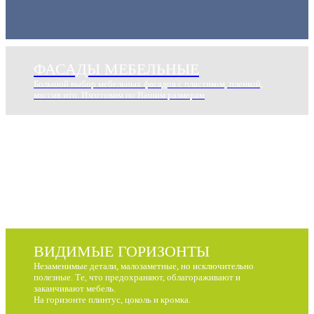
ФАСАДЫ МЕБЕЛЬНЫЕ
Большой выбор мебельных фасадов с пластиком, пленкой,
массив итп. Изготовим по Вашим размерам
ВИДИМЫЕ ГОРИЗОНТЫ
Незаменимые детали, малозаметные, но исключительно
полезные. Те, что предохраняют, облагораживают и
заканчивают мебель.
На горизонте плинтус, цоколь и кромка.