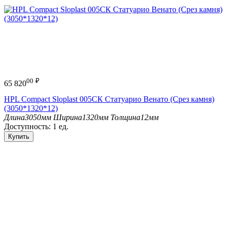
00
₽
65 820
HPL Compact Sloplast 005СК Статуарио Венато (Срез камня)
(3050*1320*12)
Длина
3050мм
Ширина
1320мм
Толщина
12мм
Доступность:
1 ед.
Купить