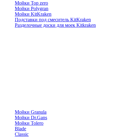
Мойки Top zero
Мойки Polygran
Мойки KitKraken
Подставки под смеситель KitKraken
Разделочные доски для моек Kitkraken
Мойки Granula
Мойки Dr.Gans
Мойки Tolero
Blade
Classic