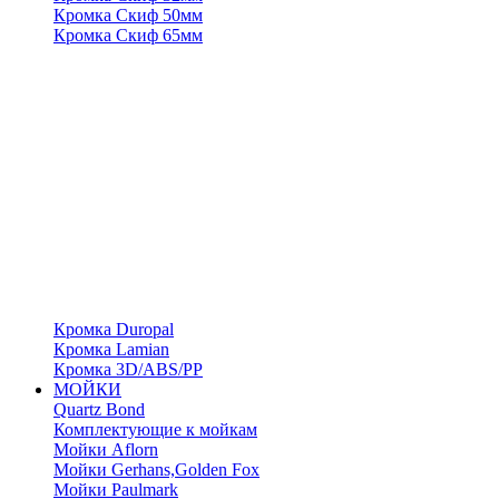
Кромка Скиф 50мм
Кромка Скиф 65мм
Кромка Duropal
Кромка Lamian
Кромка 3D/ABS/PP
МОЙКИ
Quartz Bond
Комплектующие к мойкам
Мойки Aflorn
Мойки Gerhans,Golden Fox
Мойки Paulmark