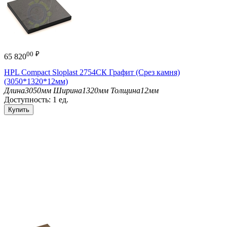
00
₽
65 820
HPL Compact Sloplast 2754СК Графит (Срез камня)
(3050*1320*12мм)
Длина
3050мм
Ширина
1320мм
Толщина
12мм
Доступность:
1 ед.
Купить