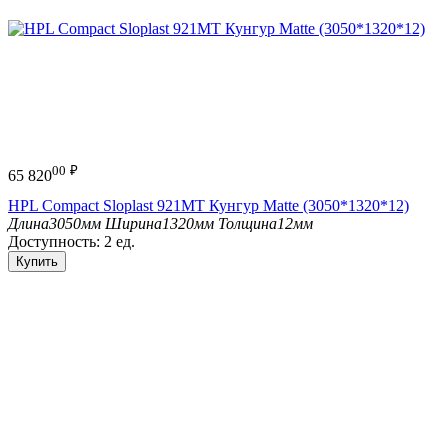
00
₽
65 820
HPL Compact Sloplast 921МТ Кунгур Matte (3050*1320*12)
Длина
3050мм
Ширина
1320мм
Толщина
12мм
Доступность:
2 ед.
Купить