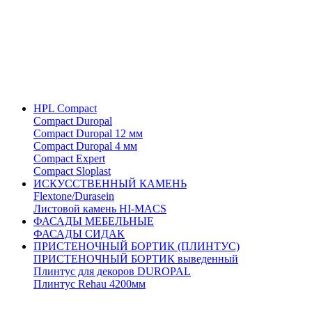
HPL Compact
Compact Duropal
Compact Duropal 12 мм
Compact Duropal 4 мм
Compact Expert
Compact Sloplast
ИСКУССТВЕННЫЙ КАМЕНЬ
Flextone/Durasein
Листовой камень HI-MACS
ФАСАДЫ МЕБЕЛЬНЫЕ
ФАСАДЫ СИДАК
ПРИСТЕНОЧНЫЙ БОРТИК (ПЛИНТУС)
ПРИСТЕНОЧНЫЙ БОРТИК выведенный
Плинтус для декоров DUROPAL
Плинтус Rehau 4200мм