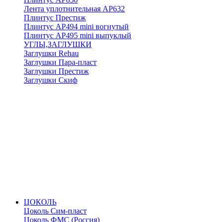
Лента уплотнительная АР632
Плинтус Престиж
Плинтус АР494 mini вогнутый
Плинтус АР495 mini выпуклый
УГЛЫ,ЗАГЛУШКИ
Заглушки Rehau
Заглушки Пара-пласт
Заглушки Престиж
Заглушки Скиф
ЦОКОЛЬ
Цоколь Сим-пласт
Цоколь ФМС (Россия)