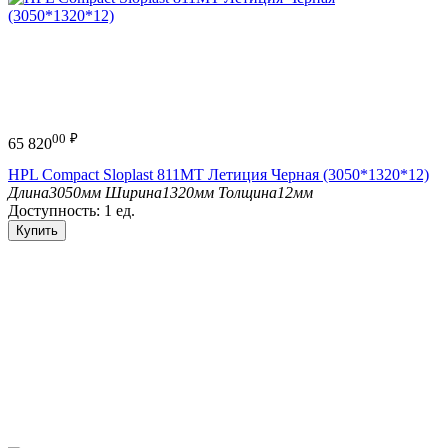
00
₽
65 820
HPL Compact Sloplast 811МТ Летиция Черная (3050*1320*12)
Длина
3050мм
Ширина
1320мм
Толщина
12мм
Доступность:
1 ед.
Купить