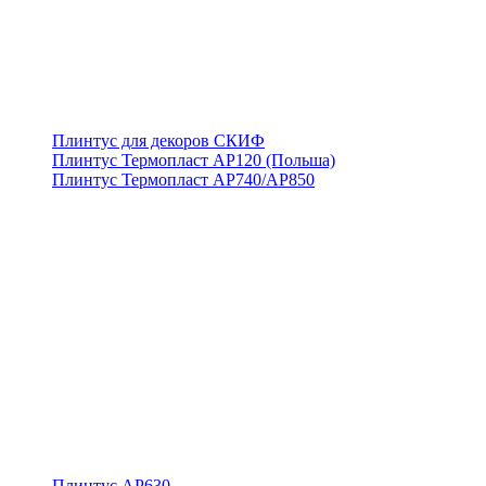
Плинтус для декоров СКИФ
Плинтус Термопласт АР120 (Польша)
Плинтус Термопласт АР740/АР850
Плинтус АР630