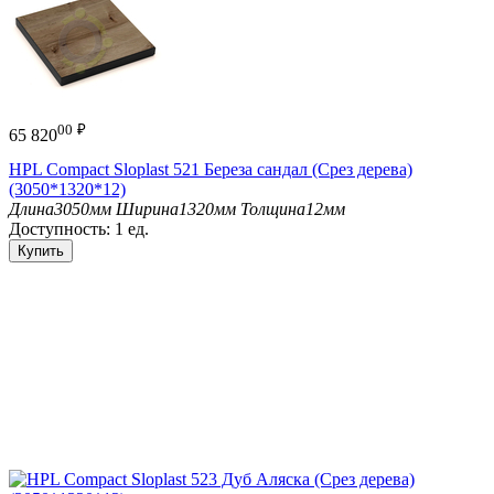
00
₽
65 820
HPL Compact Sloplast 521 Береза сандал (Срез дерева)
(3050*1320*12)
Длина
3050мм
Ширина
1320мм
Толщина
12мм
Доступность:
1 ед.
Купить