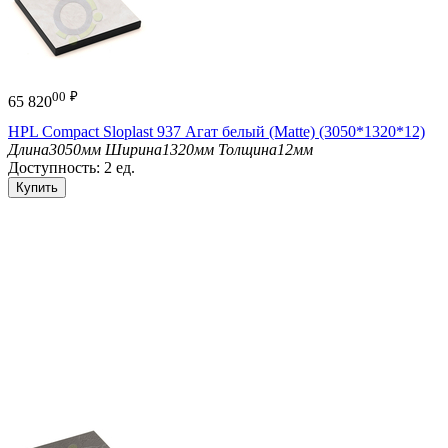
00
₽
65 820
HPL Compact Sloplast 937 Агат белый (Matte) (3050*1320*12)
Длина
3050мм
Ширина
1320мм
Толщина
12мм
Доступность:
2 ед.
Купить