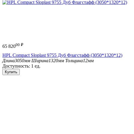
00
₽
65 820
HPL Compact Sloplast 9755 Дуб Флагстафф (3050*1320*12)
Длина
3050мм
Ширина
1320мм
Толщина
12мм
Доступность:
1 ед.
Купить