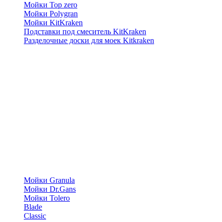
Мойки Top zero
Мойки Polygran
Мойки KitKraken
Подставки под смеситель KitKraken
Разделочные доски для моек Kitkraken
Мойки Granula
Мойки Dr.Gans
Мойки Tolero
Blade
Classic