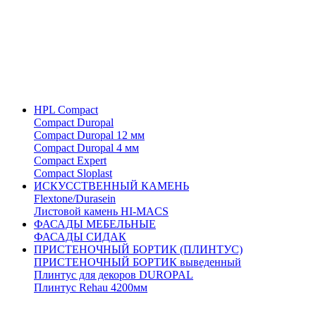
HPL Compact
Compact Duropal
Compact Duropal 12 мм
Compact Duropal 4 мм
Compact Expert
Compact Sloplast
ИСКУССТВЕННЫЙ КАМЕНЬ
Flextone/Durasein
Листовой камень HI-MACS
ФАСАДЫ МЕБЕЛЬНЫЕ
ФАСАДЫ СИДАК
ПРИСТЕНОЧНЫЙ БОРТИК (ПЛИНТУС)
ПРИСТЕНОЧНЫЙ БОРТИК выведенный
Плинтус для декоров DUROPAL
Плинтус Rehau 4200мм