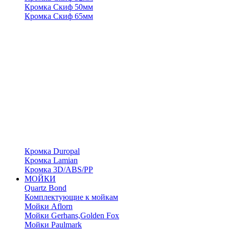
Кромка Скиф 50мм
Кромка Скиф 65мм
Кромка Duropal
Кромка Lamian
Кромка 3D/ABS/PP
МОЙКИ
Quartz Bond
Комплектующие к мойкам
Мойки Aflorn
Мойки Gerhans,Golden Fox
Мойки Paulmark