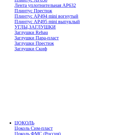
Лента уплотнительная АР632
Плинтус Престиж
Плинтус АР494 mini вогнутый
Плинтус АР495 mini выпуклый
УГЛЫ,ЗАГЛУШКИ
Заглушки Rehau
Заглушки Пара-пласт
Заглушки Престиж
Заглушки Скиф
ЦОКОЛЬ
Цоколь Сим-пласт
Цоколь ФМС (Россия)