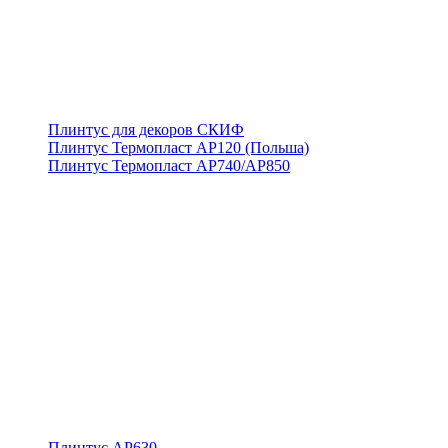
Плинтус для декоров СКИФ
Плинтус Термопласт АР120 (Польша)
Плинтус Термопласт АР740/АР850
Плинтус АР630