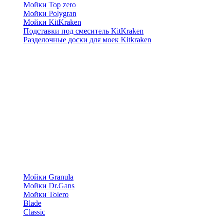
Мойки Top zero
Мойки Polygran
Мойки KitKraken
Подставки под смеситель KitKraken
Разделочные доски для моек Kitkraken
Мойки Granula
Мойки Dr.Gans
Мойки Tolero
Blade
Classic