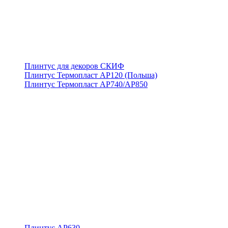
Плинтус для декоров СКИФ
Плинтус Термопласт АР120 (Польша)
Плинтус Термопласт АР740/АР850
Плинтус АР630