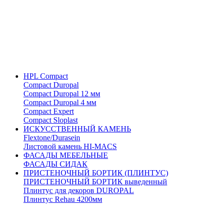
HPL Compact
Compact Duropal
Compact Duropal 12 мм
Compact Duropal 4 мм
Compact Expert
Compact Sloplast
ИСКУССТВЕННЫЙ КАМЕНЬ
Flextone/Durasein
Листовой камень HI-MACS
ФАСАДЫ МЕБЕЛЬНЫЕ
ФАСАДЫ СИДАК
ПРИСТЕНОЧНЫЙ БОРТИК (ПЛИНТУС)
ПРИСТЕНОЧНЫЙ БОРТИК выведенный
Плинтус для декоров DUROPAL
Плинтус Rehau 4200мм