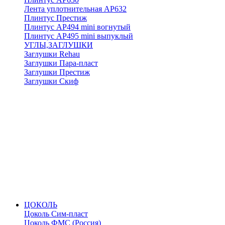
Лента уплотнительная АР632
Плинтус Престиж
Плинтус АР494 mini вогнутый
Плинтус АР495 mini выпуклый
УГЛЫ,ЗАГЛУШКИ
Заглушки Rehau
Заглушки Пара-пласт
Заглушки Престиж
Заглушки Скиф
ЦОКОЛЬ
Цоколь Сим-пласт
Цоколь ФМС (Россия)