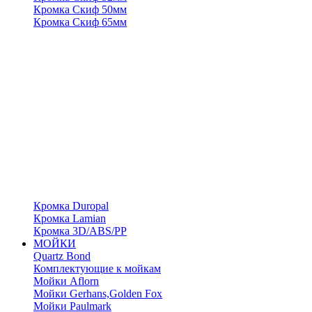
Кромка Скиф 50мм
Кромка Скиф 65мм
Кромка Duropal
Кромка Lamian
Кромка 3D/ABS/PP
МОЙКИ
Quartz Bond
Комплектующие к мойкам
Мойки Aflorn
Мойки Gerhans,Golden Fox
Мойки Paulmark