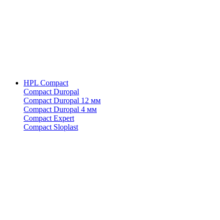
HPL Compact
Compact Duropal
Compact Duropal 12 мм
Compact Duropal 4 мм
Compact Expert
Compact Sloplast