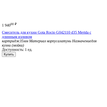
00
₽
1 940
Смеситель для кухни Gota Rocio G042110 d35 Merida с
длинным изливом
картридж
35мм
Материал корпуса
латунь
Назначение
для
кухни (мойки)
Доступность:
1 ед.
Купить