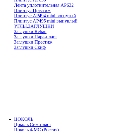
Лента уплотнительная АР632
Плинтус Престиж
Плинтус АР494 mini вогнутый
Плинтус АР495 mini выпуклый
УГЛЫ,ЗАГЛУШКИ
Заглушки Rehau
Заглушки Пара-пласт
Заглушки Престиж
Заглушки Скиф
ЦОКОЛЬ
Цоколь Сим-пласт
Цоколь ФМС (Россия)