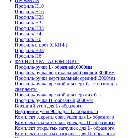
ПРОФИЛЬ
Профиль H10
Профиль H16
Профиль H28
Профиль H3
Профиль H38
Профиль H4
Профиль H6
Профиль в цвет (СКИФ)
Профиль H38
Профиль H6
ФУРНИТУРА "АЛЮМПОРТ"
Профиль-ручка L- образный,6000мм
Профиль-ручка вертикальный боковой,3000мм
Профиль-ручка вертикальный средний,3000мм
Профиль-ручка врезной для верх.баз с пазом для
свет.ленты
Профиль-ручка врезной для верхних баз
Профиль-ручка П- образный,6000мм
Внешний угол для L- образного
Внутрений угол 90гр. для L- образного
Комплект закрытых заглушек для L- образного
Комплект закрытых заглушек для П- образного
Комплект открытых заглушек для L- образного
Комплект открытых заглушек для П- образного