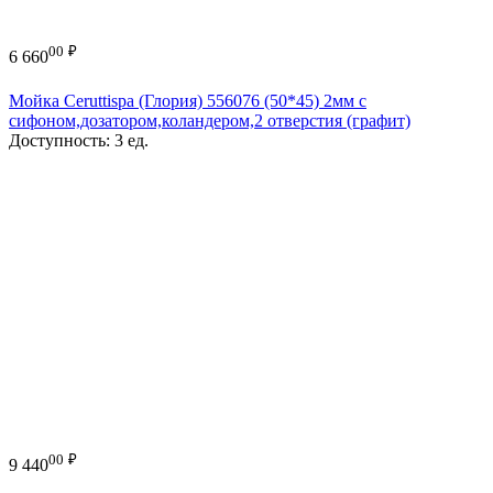
00
₽
6 660
Мойка Ceruttispa (Глория) 556076 (50*45) 2мм с
сифоном,дозатором,коландером,2 отверстия (графит)
Доступность:
3 ед.
00
₽
9 440