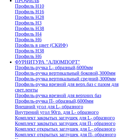
ПРОФИЛЬ
Профиль H10
Профиль H16
Профиль H28
Профиль H3
Профиль H38
Профиль H4
Профиль H6
Профиль в цвет (СКИФ)
Профиль H38
Профиль H6
ФУРНИТУРА "АЛЮМПОРТ"
Профиль-ручка L- образный,6000мм
Профиль-ручка вертикальный боковой,3000мм
Профиль-ручка вертикальный средний,3000мм
Профиль-ручка врезной для верх.баз с пазом для
свет.ленты
Профиль-ручка врезной для верхних баз
Профиль-ручка П- образный,6000мм
Внешний угол для L- образного
Внутрений угол 90гр. для L- образного
Комплект закрытых заглушек для L- образного
Комплект закрытых заглушек для П- образного
Комплект открытых заглушек для L- образного
Комплект открытых заглушек для П- образного