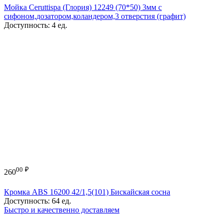
Мойка Ceruttispa (Глория) 12249 (70*50) 3мм с
сифоном,дозатором,коландером,3 отверстия (графит)
Доступность:
4 ед.
00
₽
260
Кромка ABS 16200 42/1,5(101) Бискайская сосна
Доступность:
64 ед.
Быстро и качественно доставляем