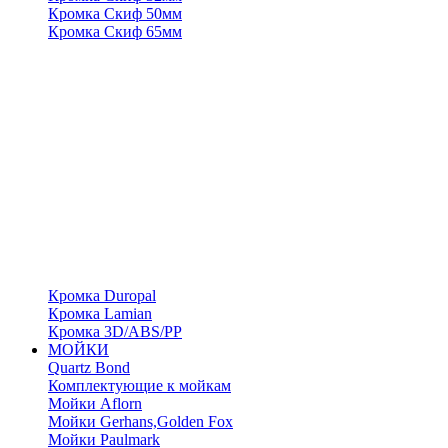
Кромка Скиф 50мм
Кромка Скиф 65мм
Кромка Duropal
Кромка Lamian
Кромка 3D/ABS/PP
МОЙКИ
Quartz Bond
Комплектующие к мойкам
Мойки Aflorn
Мойки Gerhans,Golden Fox
Мойки Paulmark