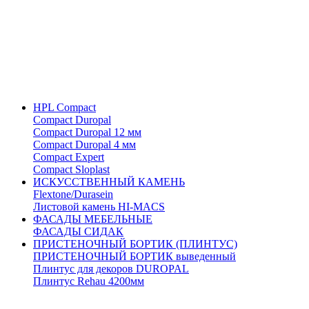
HPL Compact
Compact Duropal
Compact Duropal 12 мм
Compact Duropal 4 мм
Compact Expert
Compact Sloplast
ИСКУССТВЕННЫЙ КАМЕНЬ
Flextone/Durasein
Листовой камень HI-MACS
ФАСАДЫ МЕБЕЛЬНЫЕ
ФАСАДЫ СИДАК
ПРИСТЕНОЧНЫЙ БОРТИК (ПЛИНТУС)
ПРИСТЕНОЧНЫЙ БОРТИК выведенный
Плинтус для декоров DUROPAL
Плинтус Rehau 4200мм