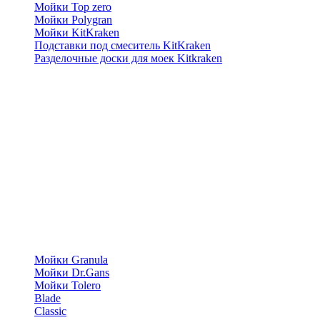
Мойки Top zero
Мойки Polygran
Мойки KitKraken
Подставки под смеситель KitKraken
Разделочные доски для моек Kitkraken
Мойки Granula
Мойки Dr.Gans
Мойки Tolero
Blade
Classic