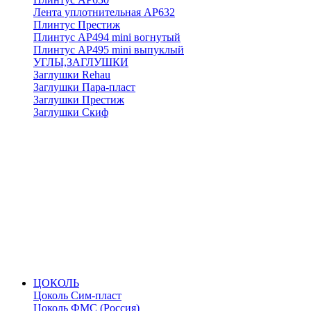
Лента уплотнительная АР632
Плинтус Престиж
Плинтус АР494 mini вогнутый
Плинтус АР495 mini выпуклый
УГЛЫ,ЗАГЛУШКИ
Заглушки Rehau
Заглушки Пара-пласт
Заглушки Престиж
Заглушки Скиф
ЦОКОЛЬ
Цоколь Сим-пласт
Цоколь ФМС (Россия)