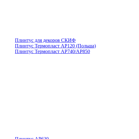
Плинтус для декоров СКИФ
Плинтус Термопласт АР120 (Польша)
Плинтус Термопласт АР740/АР850
Плинтус АР630