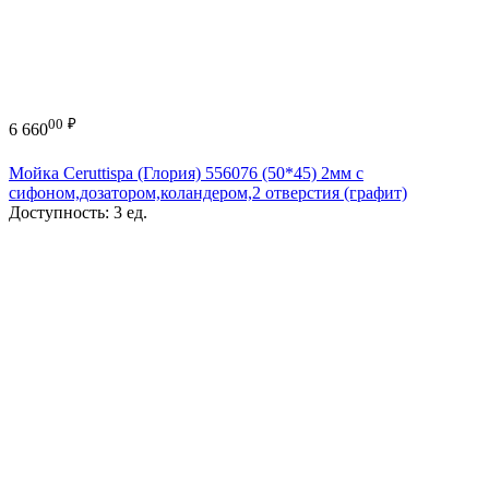
00
₽
6 660
Мойка Ceruttispa (Глория) 556076 (50*45) 2мм с
сифоном,дозатором,коландером,2 отверстия (графит)
Доступность:
3 ед.