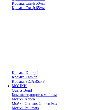
Кромка Скиф 50мм
Кромка Скиф 65мм
Кромка Duropal
Кромка Lamian
Кромка 3D/ABS/PP
МОЙКИ
Quartz Bond
Комплектующие к мойкам
Мойки Aflorn
Мойки Gerhans,Golden Fox
Мойки Paulmark