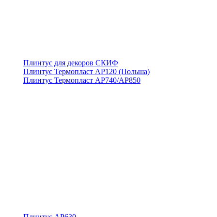
Плинтус для декоров СКИФ
Плинтус Термопласт АР120 (Польша)
Плинтус Термопласт АР740/АР850
Плинтус АР630