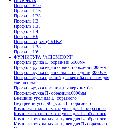
ПРОФИЛЬ
Профиль H10
Профиль H16
Профиль H28
Профиль H3
Профиль H38
Профиль H4
Профиль H6
Профиль в цвет (СКИФ)
Профиль H38
Профиль H6
ФУРНИТУРА "АЛЮМПОРТ"
Профиль-ручка L- образный,6000мм
Профиль-ручка вертикальный боковой,3000мм
Профиль-ручка вертикальный средний,3000мм
Профиль-ручка врезной для верх.баз с пазом для
свет.ленты
Профиль-ручка врезной для верхних баз
Профиль-ручка П- образный,6000мм
Внешний угол для L- образного
Внутрений угол 90гр. для L- образного
Комплект закрытых заглушек для L- образного
Комплект закрытых заглушек для П- образного
Комплект открытых заглушек для L- образного
Комплект открытых заглушек для П- образного