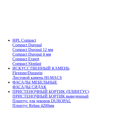
HPL Compact
Compact Duropal
Compact Duropal 12 мм
Compact Duropal 4 мм
Compact Expert
Compact Sloplast
ИСКУССТВЕННЫЙ КАМЕНЬ
Flextone/Durasein
Листовой камень HI-MACS
ФАСАДЫ МЕБЕЛЬНЫЕ
ФАСАДЫ СИДАК
ПРИСТЕНОЧНЫЙ БОРТИК (ПЛИНТУС)
ПРИСТЕНОЧНЫЙ БОРТИК выведенный
Плинтус для декоров DUROPAL
Плинтус Rehau 4200мм