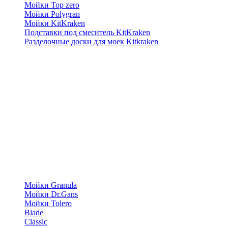
Мойки Top zero
Мойки Polygran
Мойки KitKraken
Подставки под смеситель KitKraken
Разделочные доски для моек Kitkraken
Мойки Granula
Мойки Dr.Gans
Мойки Tolero
Blade
Classic