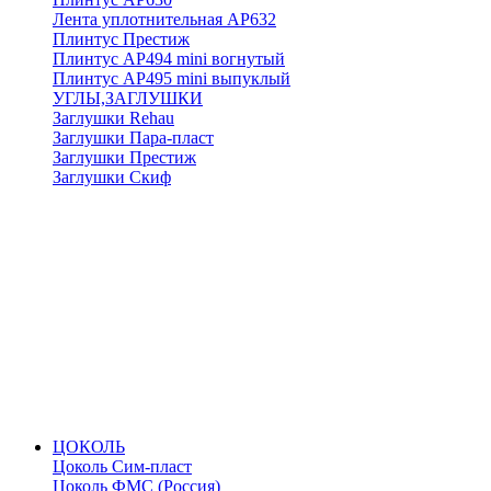
Лента уплотнительная АР632
Плинтус Престиж
Плинтус АР494 mini вогнутый
Плинтус АР495 mini выпуклый
УГЛЫ,ЗАГЛУШКИ
Заглушки Rehau
Заглушки Пара-пласт
Заглушки Престиж
Заглушки Скиф
ЦОКОЛЬ
Цоколь Сим-пласт
Цоколь ФМС (Россия)