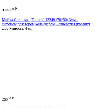
00
₽
9 440
Мойка Ceruttispa (Глория) 12249 (70*50) 3мм с
сифоном,дозатором,коландером,3 отверстия (графит)
Доступность:
4 ед.
00
₽
260