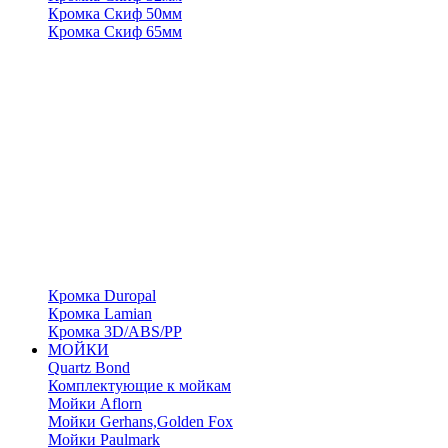
Кромка Скиф 50мм
Кромка Скиф 65мм
Кромка Duropal
Кромка Lamian
Кромка 3D/ABS/PP
МОЙКИ
Quartz Bond
Комплектующие к мойкам
Мойки Aflorn
Мойки Gerhans,Golden Fox
Мойки Paulmark