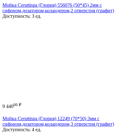
Мойка Ceruttispa (Глория) 556076 (50*45) 2мм с
сифоном,дозатором,коландером,2 отверстия (графит)
Доступность:
3 ед.
00
₽
9 440
Мойка Ceruttispa (Глория) 12249 (70*50) 3мм с
сифоном,дозатором,коландером,3 отверстия (графит)
Доступность:
4 ед.