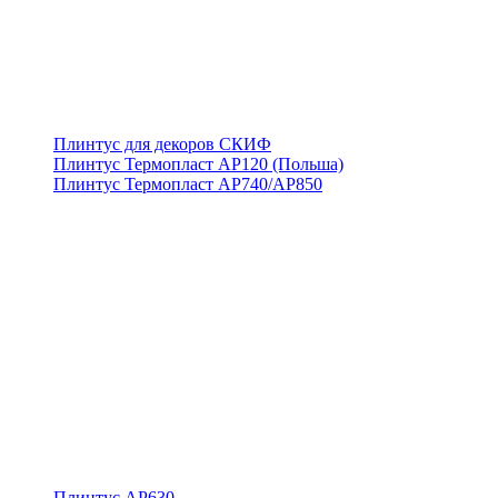
Плинтус для декоров СКИФ
Плинтус Термопласт АР120 (Польша)
Плинтус Термопласт АР740/АР850
Плинтус АР630