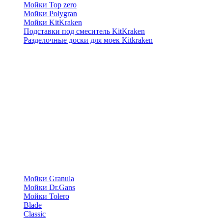
Мойки Top zero
Мойки Polygran
Мойки KitKraken
Подставки под смеситель KitKraken
Разделочные доски для моек Kitkraken
Мойки Granula
Мойки Dr.Gans
Мойки Tolero
Blade
Classic