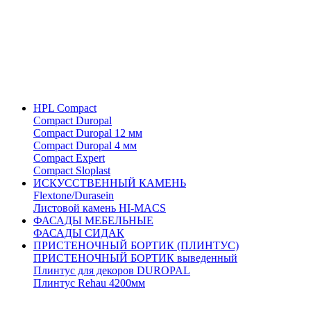
HPL Compact
Compact Duropal
Compact Duropal 12 мм
Compact Duropal 4 мм
Compact Expert
Compact Sloplast
ИСКУССТВЕННЫЙ КАМЕНЬ
Flextone/Durasein
Листовой камень HI-MACS
ФАСАДЫ МЕБЕЛЬНЫЕ
ФАСАДЫ СИДАК
ПРИСТЕНОЧНЫЙ БОРТИК (ПЛИНТУС)
ПРИСТЕНОЧНЫЙ БОРТИК выведенный
Плинтус для декоров DUROPAL
Плинтус Rehau 4200мм