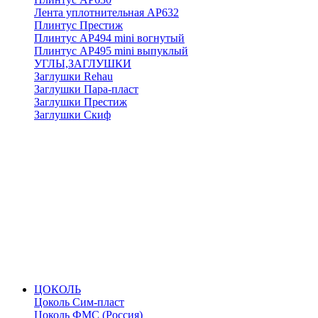
Лента уплотнительная АР632
Плинтус Престиж
Плинтус АР494 mini вогнутый
Плинтус АР495 mini выпуклый
УГЛЫ,ЗАГЛУШКИ
Заглушки Rehau
Заглушки Пара-пласт
Заглушки Престиж
Заглушки Скиф
ЦОКОЛЬ
Цоколь Сим-пласт
Цоколь ФМС (Россия)