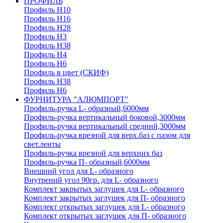
ПРОФИЛЬ
Профиль H10
Профиль H16
Профиль H28
Профиль H3
Профиль H38
Профиль H4
Профиль H6
Профиль в цвет (СКИФ)
Профиль H38
Профиль H6
ФУРНИТУРА "АЛЮМПОРТ"
Профиль-ручка L- образный,6000мм
Профиль-ручка вертикальный боковой,3000мм
Профиль-ручка вертикальный средний,3000мм
Профиль-ручка врезной для верх.баз с пазом для
свет.ленты
Профиль-ручка врезной для верхних баз
Профиль-ручка П- образный,6000мм
Внешний угол для L- образного
Внутрений угол 90гр. для L- образного
Комплект закрытых заглушек для L- образного
Комплект закрытых заглушек для П- образного
Комплект открытых заглушек для L- образного
Комплект открытых заглушек для П- образного