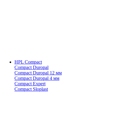
HPL Compact
Compact Duropal
Compact Duropal 12 мм
Compact Duropal 4 мм
Compact Expert
Compact Sloplast