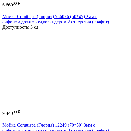
00
₽
6 660
Мойка Ceruttispa (Глория) 556076 (50*45) 2мм с
сифоном,дозатором,коландером,2 отверстия (графит)
Доступность:
3 ед.
00
₽
9 440
Мойка Ceruttispa (Глория) 12249 (70*50) 3мм с
сифоном,дозатором,коландером,3 отверстия (графит)