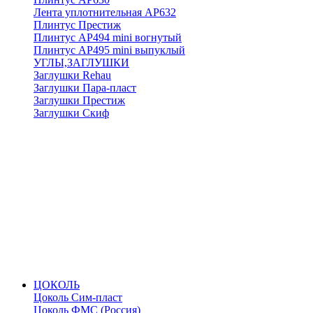
Лента уплотнительная АР632
Плинтус Престиж
Плинтус АР494 mini вогнутый
Плинтус АР495 mini выпуклый
УГЛЫ,ЗАГЛУШКИ
Заглушки Rehau
Заглушки Пара-пласт
Заглушки Престиж
Заглушки Скиф
ЦОКОЛЬ
Цоколь Сим-пласт
Цоколь ФМС (Россия)