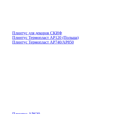
Плинтус для декоров СКИФ
Плинтус Термопласт АР120 (Польша)
Плинтус Термопласт АР740/АР850
Плинтус АР630