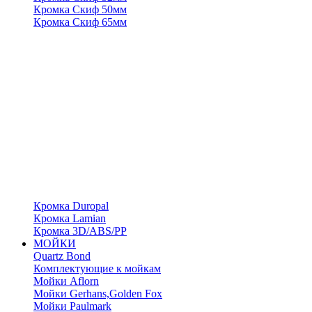
Кромка Скиф 50мм
Кромка Скиф 65мм
Кромка Duropal
Кромка Lamian
Кромка 3D/ABS/PP
МОЙКИ
Quartz Bond
Комплектующие к мойкам
Мойки Aflorn
Мойки Gerhans,Golden Fox
Мойки Paulmark