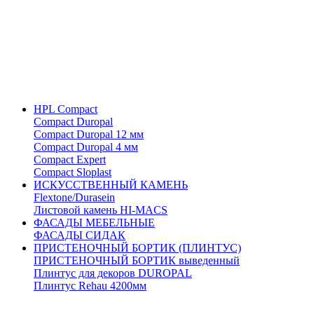
HPL Compact
Compact Duropal
Compact Duropal 12 мм
Compact Duropal 4 мм
Compact Expert
Compact Sloplast
ИСКУССТВЕННЫЙ КАМЕНЬ
Flextone/Durasein
Листовой камень HI-MACS
ФАСАДЫ МЕБЕЛЬНЫЕ
ФАСАДЫ СИДАК
ПРИСТЕНОЧНЫЙ БОРТИК (ПЛИНТУС)
ПРИСТЕНОЧНЫЙ БОРТИК выведенный
Плинтус для декоров DUROPAL
Плинтус Rehau 4200мм