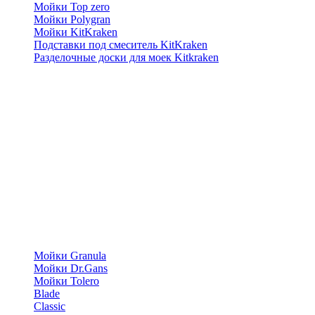
Мойки Top zero
Мойки Polygran
Мойки KitKraken
Подставки под смеситель KitKraken
Разделочные доски для моек Kitkraken
Мойки Granula
Мойки Dr.Gans
Мойки Tolero
Blade
Classic