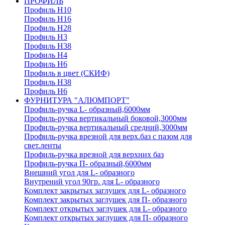
ПРОФИЛЬ
Профиль H10
Профиль H16
Профиль H28
Профиль H3
Профиль H38
Профиль H4
Профиль H6
Профиль в цвет (СКИФ)
Профиль H38
Профиль H6
ФУРНИТУРА "АЛЮМПОРТ"
Профиль-ручка L- образный,6000мм
Профиль-ручка вертикальный боковой,3000мм
Профиль-ручка вертикальный средний,3000мм
Профиль-ручка врезной для верх.баз с пазом для
свет.ленты
Профиль-ручка врезной для верхних баз
Профиль-ручка П- образный,6000мм
Внешний угол для L- образного
Внутрений угол 90гр. для L- образного
Комплект закрытых заглушек для L- образного
Комплект закрытых заглушек для П- образного
Комплект открытых заглушек для L- образного
Комплект открытых заглушек для П- образного