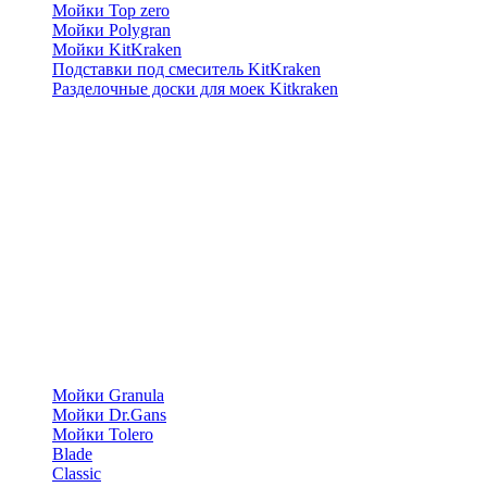
Мойки Top zero
Мойки Polygran
Мойки KitKraken
Подставки под смеситель KitKraken
Разделочные доски для моек Kitkraken
Мойки Granula
Мойки Dr.Gans
Мойки Tolero
Blade
Classic