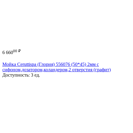
00
₽
6 660
Мойка Ceruttispa (Глория) 556076 (50*45) 2мм с
сифоном,дозатором,коландером,2 отверстия (графит)
Доступность:
3 ед.