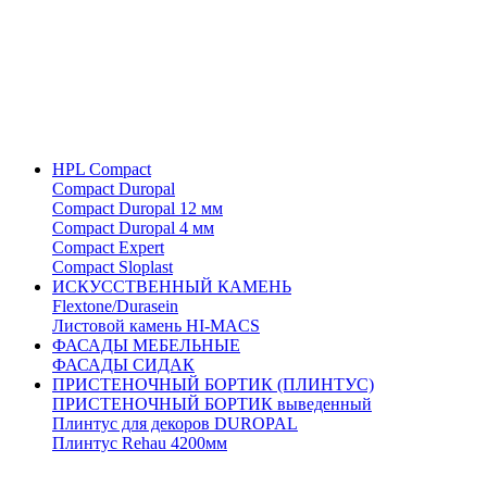
HPL Compact
Compact Duropal
Compact Duropal 12 мм
Compact Duropal 4 мм
Compact Expert
Compact Sloplast
ИСКУССТВЕННЫЙ КАМЕНЬ
Flextone/Durasein
Листовой камень HI-MACS
ФАСАДЫ МЕБЕЛЬНЫЕ
ФАСАДЫ СИДАК
ПРИСТЕНОЧНЫЙ БОРТИК (ПЛИНТУС)
ПРИСТЕНОЧНЫЙ БОРТИК выведенный
Плинтус для декоров DUROPAL
Плинтус Rehau 4200мм