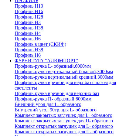
ПРОФИЛЬ
Профиль H10
Профиль H16
Профиль H28
Профиль H3
Профиль H38
Профиль H4
Профиль H6
Профиль в цвет (СКИФ)
Профиль H38
Профиль H6
ФУРНИТУРА "АЛЮМПОРТ"
Профиль-ручка L- образный,6000мм
Профиль-ручка вертикальный боковой,3000мм
Профиль-ручка вертикальный средний,3000мм
Профиль-ручка врезной для верх.баз с пазом для
свет.ленты
Профиль-ручка врезной для верхних баз
Профиль-ручка П- образный,6000мм
Внешний угол для L- образного
Внутрений угол 90гр. для L- образного
Комплект закрытых заглушек для L- образного
Комплект закрытых заглушек для П- образного
Комплект открытых заглушек для L- образного
Комплект открытых заглушек для П- образного