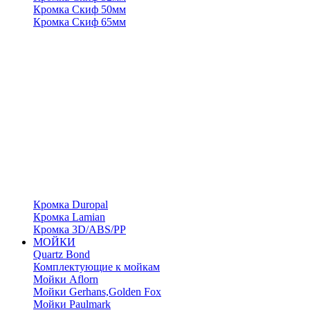
Кромка Скиф 50мм
Кромка Скиф 65мм
Кромка Duropal
Кромка Lamian
Кромка 3D/ABS/PP
МОЙКИ
Quartz Bond
Комплектующие к мойкам
Мойки Aflorn
Мойки Gerhans,Golden Fox
Мойки Paulmark