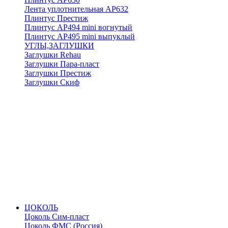
Лента уплотнительная АР632
Плинтус Престиж
Плинтус АР494 mini вогнутый
Плинтус АР495 mini выпуклый
УГЛЫ,ЗАГЛУШКИ
Заглушки Rehau
Заглушки Пара-пласт
Заглушки Престиж
Заглушки Скиф
ЦОКОЛЬ
Цоколь Сим-пласт
Цоколь ФМС (Россия)