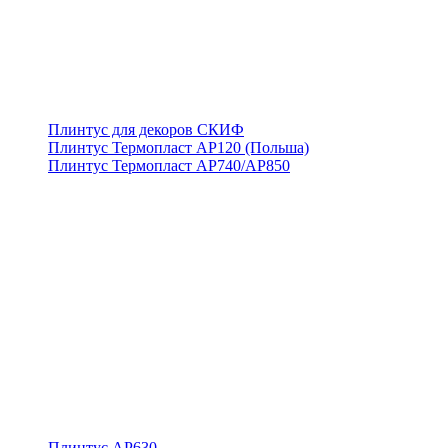
Плинтус для декоров СКИФ
Плинтус Термопласт АР120 (Польша)
Плинтус Термопласт АР740/АР850
Плинтус АР630