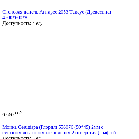
Стеновая панель Антарес 2053 Таксус (Древесина)
4200*600*8
Доступность:
4 ед.
00
₽
6 660
Мойка Ceruttispa (Глория) 556076 (50*45) 2мм с
сифоном,дозатором,коландером,2 отверстия (графит)
Доступность:
3 ед.