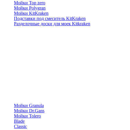
Мойки Top zero
Мойки Polygran
Мойки KitKraken
Подставки под смеситель KitKraken
Разделочные доски для моек Kitkraken
Мойки Granula
Мойки Dr.Gans
Мойки Tolero
Blade
Classic