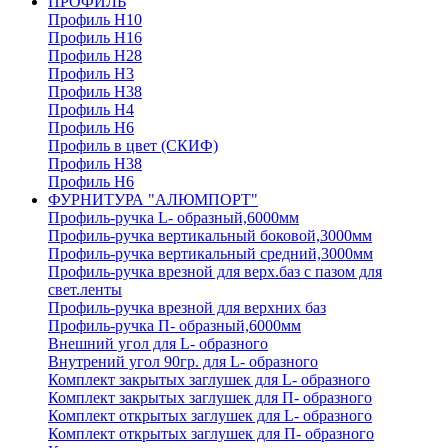
ПРОФИЛЬ
Профиль H10
Профиль H16
Профиль H28
Профиль H3
Профиль H38
Профиль H4
Профиль H6
Профиль в цвет (СКИФ)
Профиль H38
Профиль H6
ФУРНИТУРА "АЛЮМПОРТ"
Профиль-ручка L- образный,6000мм
Профиль-ручка вертикальный боковой,3000мм
Профиль-ручка вертикальный средний,3000мм
Профиль-ручка врезной для верх.баз с пазом для
свет.ленты
Профиль-ручка врезной для верхних баз
Профиль-ручка П- образный,6000мм
Внешний угол для L- образного
Внутрений угол 90гр. для L- образного
Комплект закрытых заглушек для L- образного
Комплект закрытых заглушек для П- образного
Комплект открытых заглушек для L- образного
Комплект открытых заглушек для П- образного