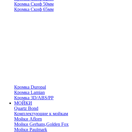
Кромка Скиф 50мм
Кромка Скиф 65мм
Кромка Duropal
Кромка Lamian
Кромка 3D/ABS/PP
МОЙКИ
Quartz Bond
Комплектующие к мойкам
Мойки Aflorn
Мойки Gerhans,Golden Fox
Мойки Paulmark