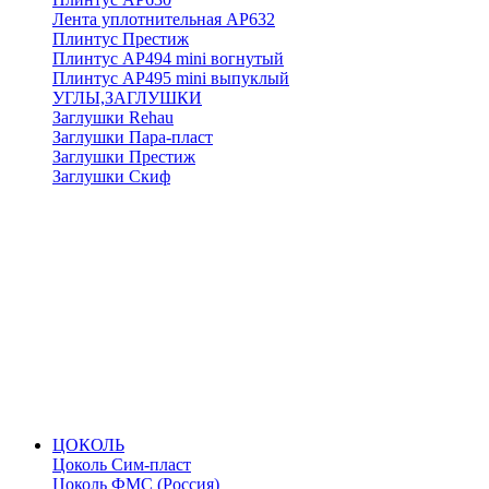
Лента уплотнительная АР632
Плинтус Престиж
Плинтус АР494 mini вогнутый
Плинтус АР495 mini выпуклый
УГЛЫ,ЗАГЛУШКИ
Заглушки Rehau
Заглушки Пара-пласт
Заглушки Престиж
Заглушки Скиф
ЦОКОЛЬ
Цоколь Сим-пласт
Цоколь ФМС (Россия)