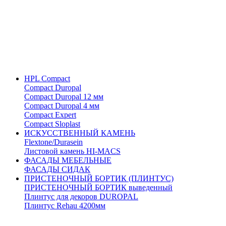
HPL Compact
Compact Duropal
Compact Duropal 12 мм
Compact Duropal 4 мм
Compact Expert
Compact Sloplast
ИСКУССТВЕННЫЙ КАМЕНЬ
Flextone/Durasein
Листовой камень HI-MACS
ФАСАДЫ МЕБЕЛЬНЫЕ
ФАСАДЫ СИДАК
ПРИСТЕНОЧНЫЙ БОРТИК (ПЛИНТУС)
ПРИСТЕНОЧНЫЙ БОРТИК выведенный
Плинтус для декоров DUROPAL
Плинтус Rehau 4200мм