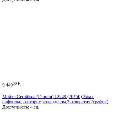
00
₽
9 440
Мойка Ceruttispa (Глория) 12249 (70*50) 3мм с
сифоном,дозатором,коландером,3 отверстия (графит)
Доступность:
4 ед.