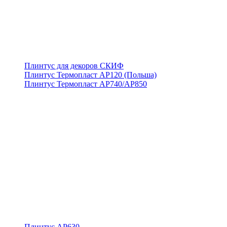
Плинтус для декоров СКИФ
Плинтус Термопласт АР120 (Польша)
Плинтус Термопласт АР740/АР850
Плинтус АР630