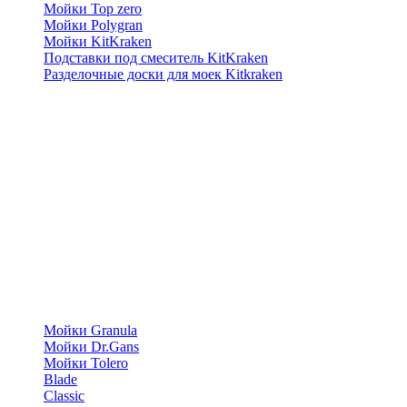
Мойки Top zero
Мойки Polygran
Мойки KitKraken
Подставки под смеситель KitKraken
Разделочные доски для моек Kitkraken
Мойки Granula
Мойки Dr.Gans
Мойки Tolero
Blade
Classic