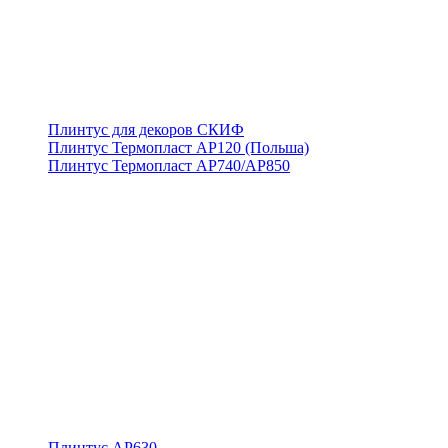
Плинтус для декоров СКИФ
Плинтус Термопласт АР120 (Польша)
Плинтус Термопласт АР740/АР850
Плинтус АР630