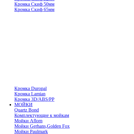
Кромка Скиф 50мм
Кромка Скиф 65мм
Кромка Duropal
Кромка Lamian
Кромка 3D/ABS/PP
МОЙКИ
Quartz Bond
Комплектующие к мойкам
Мойки Aflorn
Мойки Gerhans,Golden Fox
Мойки Paulmark