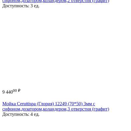
сифоном,дозатором,коландером,2 отверстия (графит)
Доступность:
3 ед.
00
₽
9 440
Мойка Ceruttispa (Глория) 12249 (70*50) 3мм с
сифоном,дозатором,коландером,3 отверстия (графит)
Доступность:
4 ед.