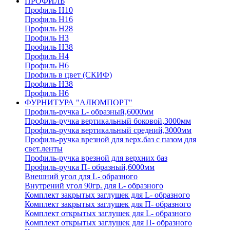
ПРОФИЛЬ
Профиль H10
Профиль H16
Профиль H28
Профиль H3
Профиль H38
Профиль H4
Профиль H6
Профиль в цвет (СКИФ)
Профиль H38
Профиль H6
ФУРНИТУРА "АЛЮМПОРТ"
Профиль-ручка L- образный,6000мм
Профиль-ручка вертикальный боковой,3000мм
Профиль-ручка вертикальный средний,3000мм
Профиль-ручка врезной для верх.баз с пазом для
свет.ленты
Профиль-ручка врезной для верхних баз
Профиль-ручка П- образный,6000мм
Внешний угол для L- образного
Внутрений угол 90гр. для L- образного
Комплект закрытых заглушек для L- образного
Комплект закрытых заглушек для П- образного
Комплект открытых заглушек для L- образного
Комплект открытых заглушек для П- образного