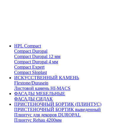
HPL Compact
Compact Duropal
Compact Duropal 12 мм
Compact Duropal 4 мм
Compact Expert
Compact Sloplast
ИСКУССТВЕННЫЙ КАМЕНЬ
Flextone/Durasein
Листовой камень HI-MACS
ФАСАДЫ МЕБЕЛЬНЫЕ
ФАСАДЫ СИДАК
ПРИСТЕНОЧНЫЙ БОРТИК (ПЛИНТУС)
ПРИСТЕНОЧНЫЙ БОРТИК выведенный
Плинтус для декоров DUROPAL
Плинтус Rehau 4200мм