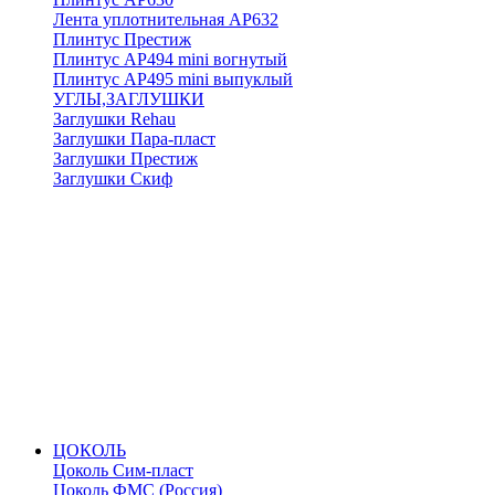
Лента уплотнительная АР632
Плинтус Престиж
Плинтус АР494 mini вогнутый
Плинтус АР495 mini выпуклый
УГЛЫ,ЗАГЛУШКИ
Заглушки Rehau
Заглушки Пара-пласт
Заглушки Престиж
Заглушки Скиф
ЦОКОЛЬ
Цоколь Сим-пласт
Цоколь ФМС (Россия)