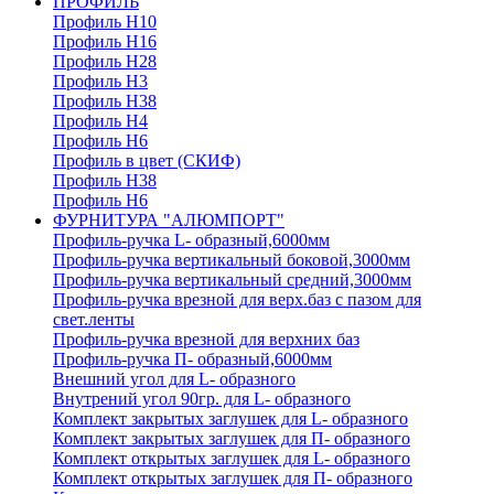
ПРОФИЛЬ
Профиль H10
Профиль H16
Профиль H28
Профиль H3
Профиль H38
Профиль H4
Профиль H6
Профиль в цвет (СКИФ)
Профиль H38
Профиль H6
ФУРНИТУРА "АЛЮМПОРТ"
Профиль-ручка L- образный,6000мм
Профиль-ручка вертикальный боковой,3000мм
Профиль-ручка вертикальный средний,3000мм
Профиль-ручка врезной для верх.баз с пазом для
свет.ленты
Профиль-ручка врезной для верхних баз
Профиль-ручка П- образный,6000мм
Внешний угол для L- образного
Внутрений угол 90гр. для L- образного
Комплект закрытых заглушек для L- образного
Комплект закрытых заглушек для П- образного
Комплект открытых заглушек для L- образного
Комплект открытых заглушек для П- образного