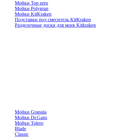
Мойки Top zero
Мойки Polygran
Мойки KitKraken
Подставки под смеситель KitKraken
Разделочные доски для моек Kitkraken
Мойки Granula
Мойки Dr.Gans
Мойки Tolero
Blade
Classic