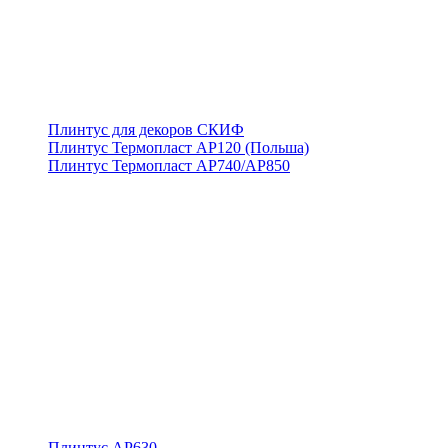
Плинтус для декоров СКИФ
Плинтус Термопласт АР120 (Польша)
Плинтус Термопласт АР740/АР850
Плинтус АР630