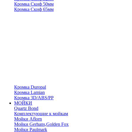
Кромка Скиф 50мм
Кромка Скиф 65мм
Кромка Duropal
Кромка Lamian
Кромка 3D/ABS/PP
МОЙКИ
Quartz Bond
Комплектующие к мойкам
Мойки Aflorn
Мойки Gerhans,Golden Fox
Мойки Paulmark