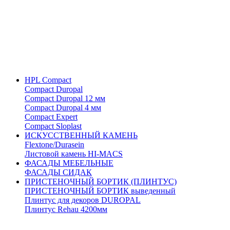
HPL Compact
Compact Duropal
Compact Duropal 12 мм
Compact Duropal 4 мм
Compact Expert
Compact Sloplast
ИСКУССТВЕННЫЙ КАМЕНЬ
Flextone/Durasein
Листовой камень HI-MACS
ФАСАДЫ МЕБЕЛЬНЫЕ
ФАСАДЫ СИДАК
ПРИСТЕНОЧНЫЙ БОРТИК (ПЛИНТУС)
ПРИСТЕНОЧНЫЙ БОРТИК выведенный
Плинтус для декоров DUROPAL
Плинтус Rehau 4200мм