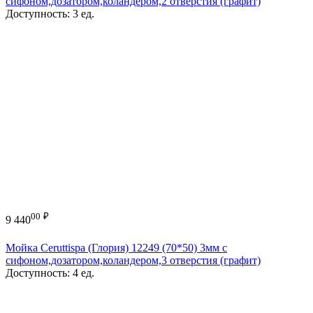
сифоном,дозатором,коландером,2 отверстия (графит)
Доступность:
3 ед.
00
₽
9 440
Мойка Ceruttispa (Глория) 12249 (70*50) 3мм с
сифоном,дозатором,коландером,3 отверстия (графит)
Доступность:
4 ед.