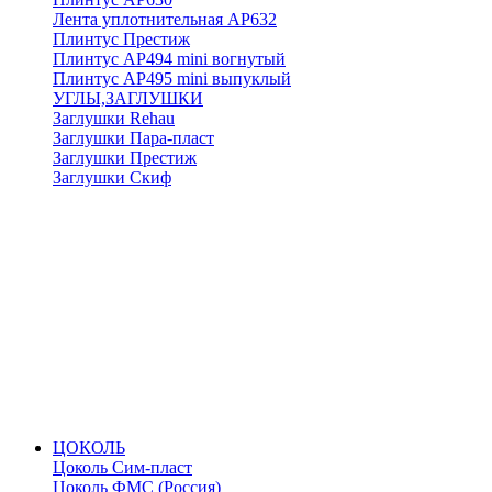
Лента уплотнительная АР632
Плинтус Престиж
Плинтус АР494 mini вогнутый
Плинтус АР495 mini выпуклый
УГЛЫ,ЗАГЛУШКИ
Заглушки Rehau
Заглушки Пара-пласт
Заглушки Престиж
Заглушки Скиф
ЦОКОЛЬ
Цоколь Сим-пласт
Цоколь ФМС (Россия)