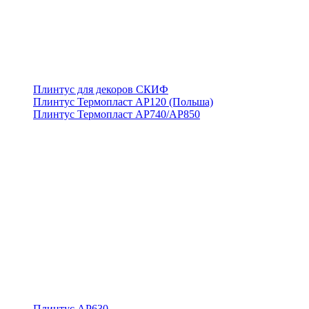
Плинтус для декоров СКИФ
Плинтус Термопласт АР120 (Польша)
Плинтус Термопласт АР740/АР850
Плинтус АР630