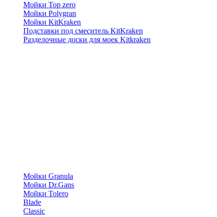
Мойки Top zero
Мойки Polygran
Мойки KitKraken
Подставки под смеситель KitKraken
Разделочные доски для моек Kitkraken
Мойки Granula
Мойки Dr.Gans
Мойки Tolero
Blade
Classic