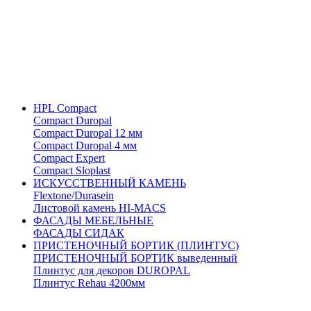
HPL Compact
Compact Duropal
Compact Duropal 12 мм
Compact Duropal 4 мм
Compact Expert
Compact Sloplast
ИСКУССТВЕННЫЙ КАМЕНЬ
Flextone/Durasein
Листовой камень HI-MACS
ФАСАДЫ МЕБЕЛЬНЫЕ
ФАСАДЫ СИДАК
ПРИСТЕНОЧНЫЙ БОРТИК (ПЛИНТУС)
ПРИСТЕНОЧНЫЙ БОРТИК выведенный
Плинтус для декоров DUROPAL
Плинтус Rehau 4200мм