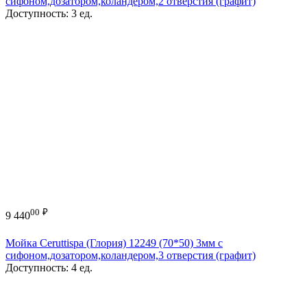
сифоном,дозатором,коландером,2 отверстия (графит)
Доступность:
3 ед.
00
₽
9 440
Мойка Ceruttispa (Глория) 12249 (70*50) 3мм с
сифоном,дозатором,коландером,3 отверстия (графит)
Доступность:
4 ед.