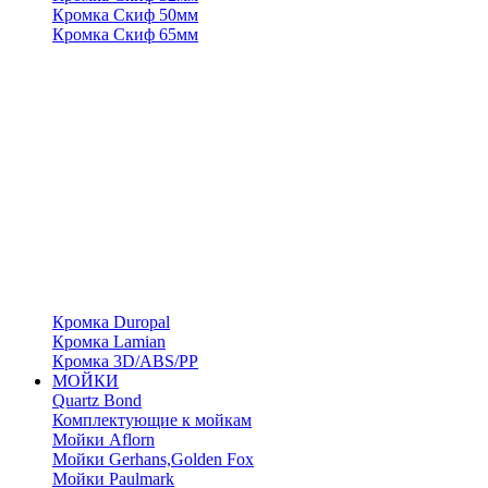
Кромка Скиф 50мм
Кромка Скиф 65мм
Кромка Duropal
Кромка Lamian
Кромка 3D/ABS/PP
МОЙКИ
Quartz Bond
Комплектующие к мойкам
Мойки Aflorn
Мойки Gerhans,Golden Fox
Мойки Paulmark