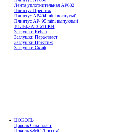
Лента уплотнительная АР632
Плинтус Престиж
Плинтус АР494 mini вогнутый
Плинтус АР495 mini выпуклый
УГЛЫ,ЗАГЛУШКИ
Заглушки Rehau
Заглушки Пара-пласт
Заглушки Престиж
Заглушки Скиф
ЦОКОЛЬ
Цоколь Сим-пласт
Цоколь ФМС (Россия)