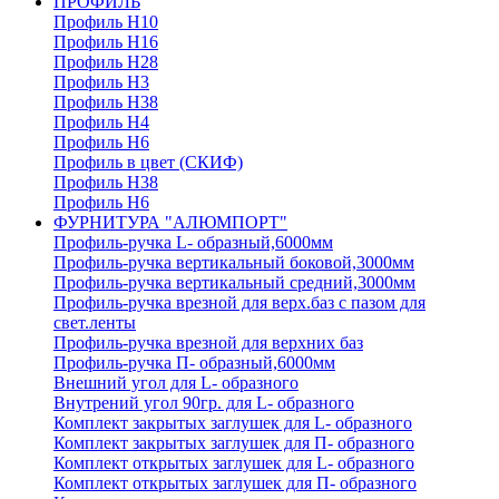
ПРОФИЛЬ
Профиль H10
Профиль H16
Профиль H28
Профиль H3
Профиль H38
Профиль H4
Профиль H6
Профиль в цвет (СКИФ)
Профиль H38
Профиль H6
ФУРНИТУРА "АЛЮМПОРТ"
Профиль-ручка L- образный,6000мм
Профиль-ручка вертикальный боковой,3000мм
Профиль-ручка вертикальный средний,3000мм
Профиль-ручка врезной для верх.баз с пазом для
свет.ленты
Профиль-ручка врезной для верхних баз
Профиль-ручка П- образный,6000мм
Внешний угол для L- образного
Внутрений угол 90гр. для L- образного
Комплект закрытых заглушек для L- образного
Комплект закрытых заглушек для П- образного
Комплект открытых заглушек для L- образного
Комплект открытых заглушек для П- образного