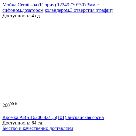
Мойка Ceruttispa (Глория) 12249 (70*50) 3мм с
сифоном,дозатором,коландером,3 отверстия (графит)
Доступность:
4 ед.
00
₽
260
Кромка ABS 16200 42/1,5(101) Бискайская сосна
Доступность:
64 ед.
Быстро и качественно доставляем