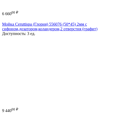
00
₽
6 660
Мойка Ceruttispa (Глория) 556076 (50*45) 2мм с
сифоном,дозатором,коландером,2 отверстия (графит)
Доступность:
3 ед.
00
₽
9 440