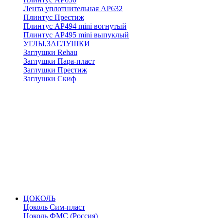
Лента уплотнительная АР632
Плинтус Престиж
Плинтус АР494 mini вогнутый
Плинтус АР495 mini выпуклый
УГЛЫ,ЗАГЛУШКИ
Заглушки Rehau
Заглушки Пара-пласт
Заглушки Престиж
Заглушки Скиф
ЦОКОЛЬ
Цоколь Сим-пласт
Цоколь ФМС (Россия)