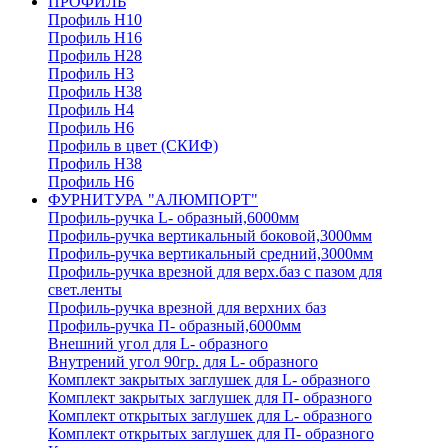
ПРОФИЛЬ
Профиль H10
Профиль H16
Профиль H28
Профиль H3
Профиль H38
Профиль H4
Профиль H6
Профиль в цвет (СКИФ)
Профиль H38
Профиль H6
ФУРНИТУРА "АЛЮМПОРТ"
Профиль-ручка L- образный,6000мм
Профиль-ручка вертикальный боковой,3000мм
Профиль-ручка вертикальный средний,3000мм
Профиль-ручка врезной для верх.баз с пазом для
свет.ленты
Профиль-ручка врезной для верхних баз
Профиль-ручка П- образный,6000мм
Внешний угол для L- образного
Внутрений угол 90гр. для L- образного
Комплект закрытых заглушек для L- образного
Комплект закрытых заглушек для П- образного
Комплект открытых заглушек для L- образного
Комплект открытых заглушек для П- образного