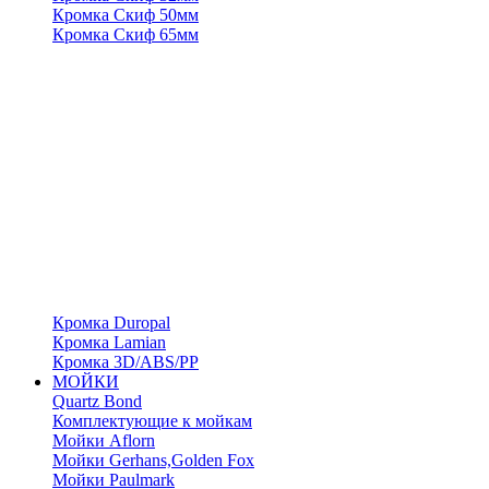
Кромка Скиф 50мм
Кромка Скиф 65мм
Кромка Duropal
Кромка Lamian
Кромка 3D/ABS/PP
МОЙКИ
Quartz Bond
Комплектующие к мойкам
Мойки Aflorn
Мойки Gerhans,Golden Fox
Мойки Paulmark