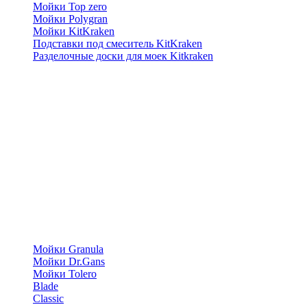
Мойки Top zero
Мойки Polygran
Мойки KitKraken
Подставки под смеситель KitKraken
Разделочные доски для моек Kitkraken
Мойки Granula
Мойки Dr.Gans
Мойки Tolero
Blade
Classic