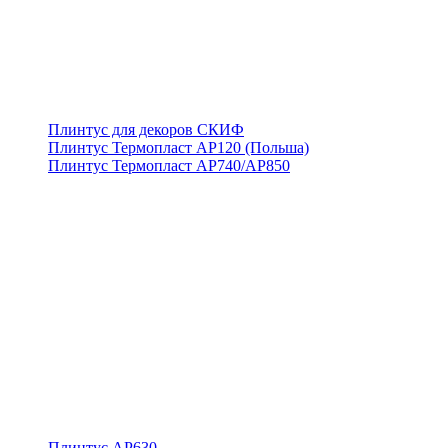
Плинтус для декоров СКИФ
Плинтус Термопласт АР120 (Польша)
Плинтус Термопласт АР740/АР850
Плинтус АР630