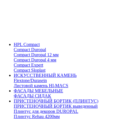
HPL Compact
Compact Duropal
Compact Duropal 12 мм
Compact Duropal 4 мм
Compact Expert
Compact Sloplast
ИСКУССТВЕННЫЙ КАМЕНЬ
Flextone/Durasein
Листовой камень HI-MACS
ФАСАДЫ МЕБЕЛЬНЫЕ
ФАСАДЫ СИДАК
ПРИСТЕНОЧНЫЙ БОРТИК (ПЛИНТУС)
ПРИСТЕНОЧНЫЙ БОРТИК выведенный
Плинтус для декоров DUROPAL
Плинтус Rehau 4200мм