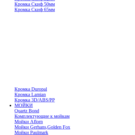
Кромка Скиф 50мм
Кромка Скиф 65мм
Кромка Duropal
Кромка Lamian
Кромка 3D/ABS/PP
МОЙКИ
Quartz Bond
Комплектующие к мойкам
Мойки Aflorn
Мойки Gerhans,Golden Fox
Мойки Paulmark