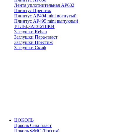
Лента уплотнительная АР632
Плинтус Престиж
Плинтус АР494 mini вогнутый
Плинтус АР495 mini выпуклый
УГЛЫ,ЗАГЛУШКИ
Заглушки Rehau
Заглушки Пара-пласт
Заглушки Престиж
Заглушки Скиф
ЦОКОЛЬ
Цоколь Сим-пласт
Цоколь ФМС (Россия)