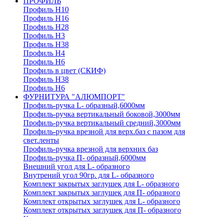
ПРОФИЛЬ
Профиль H10
Профиль H16
Профиль H28
Профиль H3
Профиль H38
Профиль H4
Профиль H6
Профиль в цвет (СКИФ)
Профиль H38
Профиль H6
ФУРНИТУРА "АЛЮМПОРТ"
Профиль-ручка L- образный,6000мм
Профиль-ручка вертикальный боковой,3000мм
Профиль-ручка вертикальный средний,3000мм
Профиль-ручка врезной для верх.баз с пазом для
свет.ленты
Профиль-ручка врезной для верхних баз
Профиль-ручка П- образный,6000мм
Внешний угол для L- образного
Внутрений угол 90гр. для L- образного
Комплект закрытых заглушек для L- образного
Комплект закрытых заглушек для П- образного
Комплект открытых заглушек для L- образного
Комплект открытых заглушек для П- образного