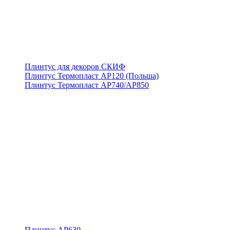
Плинтус для декоров СКИФ
Плинтус Термопласт АР120 (Польша)
Плинтус Термопласт АР740/АР850
Плинтус АР630