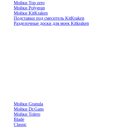
Мойки Top zero
Мойки Polygran
Мойки KitKraken
Подставки под смеситель KitKraken
Разделочные доски для моек Kitkraken
Мойки Granula
Мойки Dr.Gans
Мойки Tolero
Blade
Classic