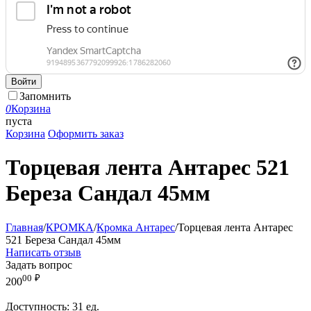
Войти
Запомнить
0
Корзина
пуста
Корзина
Оформить заказ
Торцевая лента Антарес 521
Береза Сандал 45мм
Главная
/
КРОМКА
/
Кромка Антарес
/
Торцевая лента Антарес
521 Береза Сандал 45мм
Написать отзыв
Задать вопрос
00
₽
200
Доступность:
31 ед.