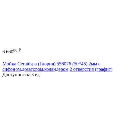
00
₽
6 660
Мойка Ceruttispa (Глория) 556076 (50*45) 2мм с
сифоном,дозатором,коландером,2 отверстия (графит)
Доступность:
3 ед.