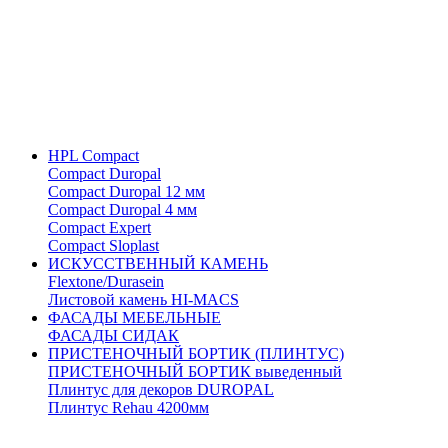
HPL Compact
Compact Duropal
Compact Duropal 12 мм
Compact Duropal 4 мм
Compact Expert
Compact Sloplast
ИСКУССТВЕННЫЙ КАМЕНЬ
Flextone/Durasein
Листовой камень HI-MACS
ФАСАДЫ МЕБЕЛЬНЫЕ
ФАСАДЫ СИДАК
ПРИСТЕНОЧНЫЙ БОРТИК (ПЛИНТУС)
ПРИСТЕНОЧНЫЙ БОРТИК выведенный
Плинтус для декоров DUROPAL
Плинтус Rehau 4200мм