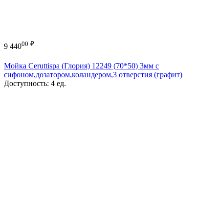
00
₽
9 440
Мойка Ceruttispa (Глория) 12249 (70*50) 3мм с
сифоном,дозатором,коландером,3 отверстия (графит)
Доступность:
4 ед.