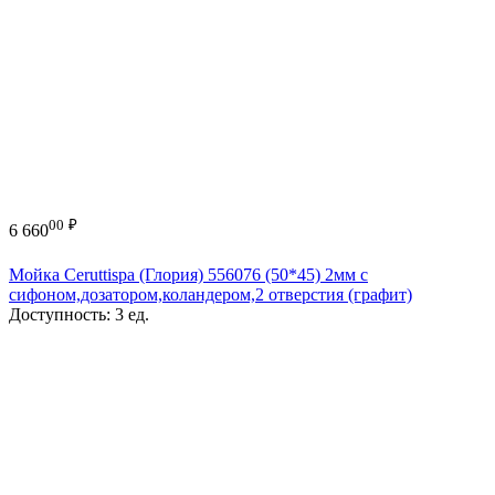
00
₽
6 660
Мойка Ceruttispa (Глория) 556076 (50*45) 2мм с
сифоном,дозатором,коландером,2 отверстия (графит)
Доступность:
3 ед.