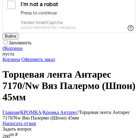
Войти
Запомнить
0
Корзина
пуста
Корзина
Оформить заказ
Торцевая лента Антарес
7170/Nw Вяз Палермо (Шпон)
45мм
Главная
/
КРОМКА
/
Кромка Антарес
/
Торцевая лента Антарес
7170/Nw Вяз Палермо (Шпон) 45мм
Написать отзыв
Задать вопрос
00
₽
200