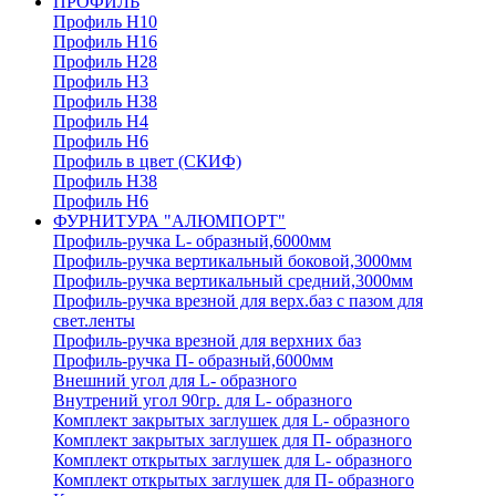
ПРОФИЛЬ
Профиль H10
Профиль H16
Профиль H28
Профиль H3
Профиль H38
Профиль H4
Профиль H6
Профиль в цвет (СКИФ)
Профиль H38
Профиль H6
ФУРНИТУРА "АЛЮМПОРТ"
Профиль-ручка L- образный,6000мм
Профиль-ручка вертикальный боковой,3000мм
Профиль-ручка вертикальный средний,3000мм
Профиль-ручка врезной для верх.баз с пазом для
свет.ленты
Профиль-ручка врезной для верхних баз
Профиль-ручка П- образный,6000мм
Внешний угол для L- образного
Внутрений угол 90гр. для L- образного
Комплект закрытых заглушек для L- образного
Комплект закрытых заглушек для П- образного
Комплект открытых заглушек для L- образного
Комплект открытых заглушек для П- образного