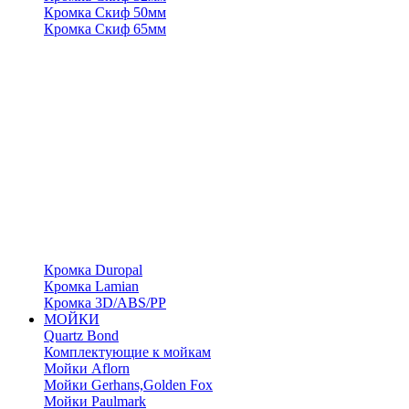
Кромка Скиф 50мм
Кромка Скиф 65мм
Кромка Duropal
Кромка Lamian
Кромка 3D/ABS/PP
МОЙКИ
Quartz Bond
Комплектующие к мойкам
Мойки Aflorn
Мойки Gerhans,Golden Fox
Мойки Paulmark