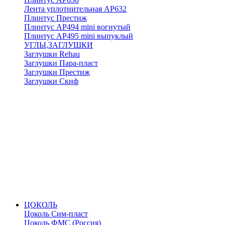
Лента уплотнительная АР632
Плинтус Престиж
Плинтус АР494 mini вогнутый
Плинтус АР495 mini выпуклый
УГЛЫ,ЗАГЛУШКИ
Заглушки Rehau
Заглушки Пара-пласт
Заглушки Престиж
Заглушки Скиф
ЦОКОЛЬ
Цоколь Сим-пласт
Цоколь ФМС (Россия)