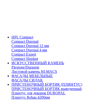
HPL Compact
Compact Duropal
Compact Duropal 12 мм
Compact Duropal 4 мм
Compact Expert
Compact Sloplast
ИСКУССТВЕННЫЙ КАМЕНЬ
Flextone/Durasein
Листовой камень HI-MACS
ФАСАДЫ МЕБЕЛЬНЫЕ
ФАСАДЫ СИДАК
ПРИСТЕНОЧНЫЙ БОРТИК (ПЛИНТУС)
ПРИСТЕНОЧНЫЙ БОРТИК выведенный
Плинтус для декоров DUROPAL
Плинтус Rehau 4200мм