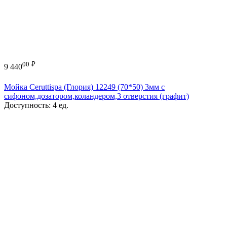
00
₽
9 440
Мойка Ceruttispa (Глория) 12249 (70*50) 3мм с
сифоном,дозатором,коландером,3 отверстия (графит)
Доступность:
4 ед.