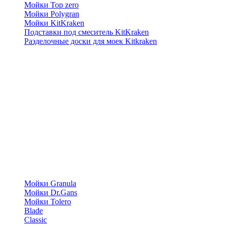
Мойки Top zero
Мойки Polygran
Мойки KitKraken
Подставки под смеситель KitKraken
Разделочные доски для моек Kitkraken
Мойки Granula
Мойки Dr.Gans
Мойки Tolero
Blade
Classic