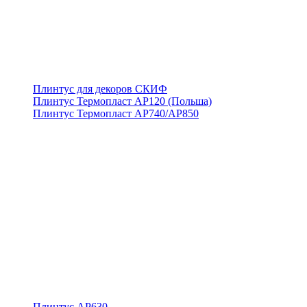
Плинтус для декоров СКИФ
Плинтус Термопласт АР120 (Польша)
Плинтус Термопласт АР740/АР850
Плинтус АР630