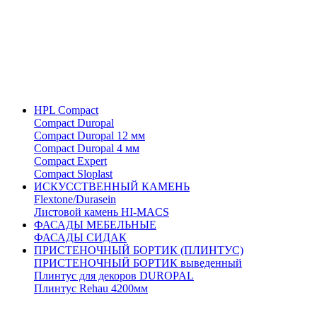
HPL Compact
Compact Duropal
Compact Duropal 12 мм
Compact Duropal 4 мм
Compact Expert
Compact Sloplast
ИСКУССТВЕННЫЙ КАМЕНЬ
Flextone/Durasein
Листовой камень HI-MACS
ФАСАДЫ МЕБЕЛЬНЫЕ
ФАСАДЫ СИДАК
ПРИСТЕНОЧНЫЙ БОРТИК (ПЛИНТУС)
ПРИСТЕНОЧНЫЙ БОРТИК выведенный
Плинтус для декоров DUROPAL
Плинтус Rehau 4200мм