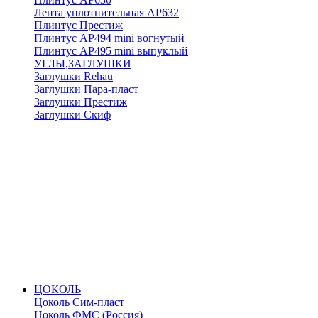
Лента уплотнительная АР632
Плинтус Престиж
Плинтус АР494 mini вогнутый
Плинтус АР495 mini выпуклый
УГЛЫ,ЗАГЛУШКИ
Заглушки Rehau
Заглушки Пара-пласт
Заглушки Престиж
Заглушки Скиф
ЦОКОЛЬ
Цоколь Сим-пласт
Цоколь ФМС (Россия)