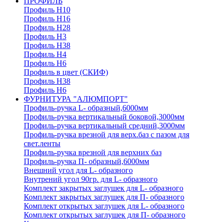
ПРОФИЛЬ
Профиль H10
Профиль H16
Профиль H28
Профиль H3
Профиль H38
Профиль H4
Профиль H6
Профиль в цвет (СКИФ)
Профиль H38
Профиль H6
ФУРНИТУРА "АЛЮМПОРТ"
Профиль-ручка L- образный,6000мм
Профиль-ручка вертикальный боковой,3000мм
Профиль-ручка вертикальный средний,3000мм
Профиль-ручка врезной для верх.баз с пазом для
свет.ленты
Профиль-ручка врезной для верхних баз
Профиль-ручка П- образный,6000мм
Внешний угол для L- образного
Внутрений угол 90гр. для L- образного
Комплект закрытых заглушек для L- образного
Комплект закрытых заглушек для П- образного
Комплект открытых заглушек для L- образного
Комплект открытых заглушек для П- образного