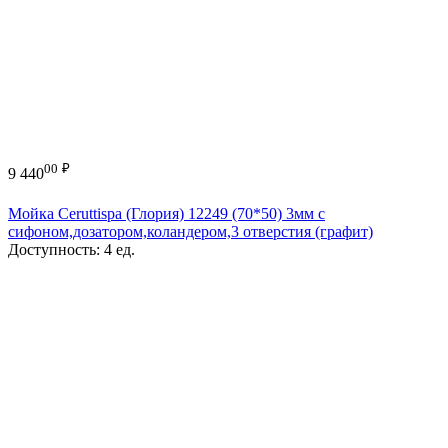
00
₽
9 440
Мойка Ceruttispa (Глория) 12249 (70*50) 3мм с
сифоном,дозатором,коландером,3 отверстия (графит)
Доступность:
4 ед.