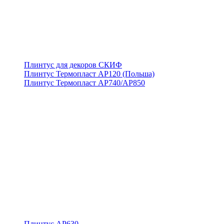
Плинтус для декоров СКИФ
Плинтус Термопласт АР120 (Польша)
Плинтус Термопласт АР740/АР850
Плинтус АР630