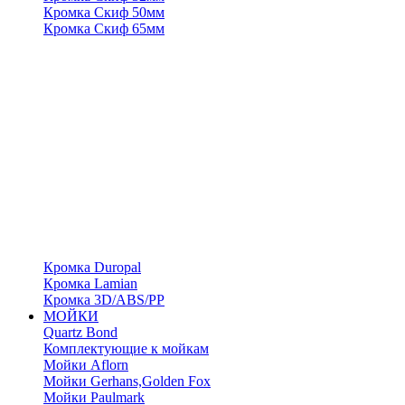
Кромка Скиф 50мм
Кромка Скиф 65мм
Кромка Duropal
Кромка Lamian
Кромка 3D/ABS/PP
МОЙКИ
Quartz Bond
Комплектующие к мойкам
Мойки Aflorn
Мойки Gerhans,Golden Fox
Мойки Paulmark