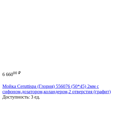
00
₽
6 660
Мойка Ceruttispa (Глория) 556076 (50*45) 2мм с
сифоном,дозатором,коландером,2 отверстия (графит)
Доступность:
3 ед.