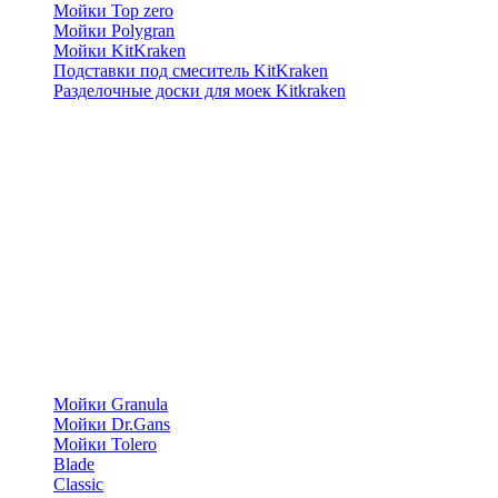
Мойки Top zero
Мойки Polygran
Мойки KitKraken
Подставки под смеситель KitKraken
Разделочные доски для моек Kitkraken
Мойки Granula
Мойки Dr.Gans
Мойки Tolero
Blade
Classic