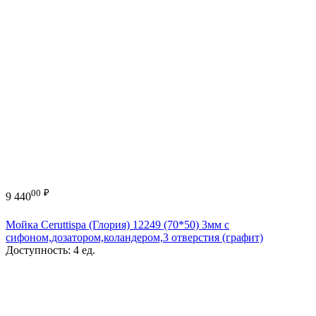
00
₽
9 440
Мойка Ceruttispa (Глория) 12249 (70*50) 3мм с
сифоном,дозатором,коландером,3 отверстия (графит)
Доступность:
4 ед.