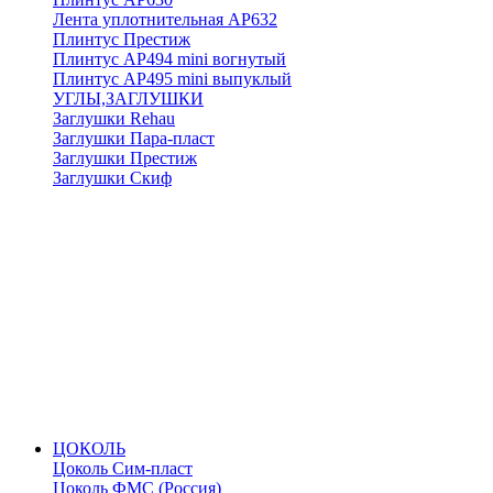
Лента уплотнительная АР632
Плинтус Престиж
Плинтус АР494 mini вогнутый
Плинтус АР495 mini выпуклый
УГЛЫ,ЗАГЛУШКИ
Заглушки Rehau
Заглушки Пара-пласт
Заглушки Престиж
Заглушки Скиф
ЦОКОЛЬ
Цоколь Сим-пласт
Цоколь ФМС (Россия)