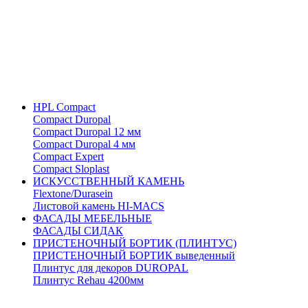
HPL Compact
Compact Duropal
Compact Duropal 12 мм
Compact Duropal 4 мм
Compact Expert
Compact Sloplast
ИСКУССТВЕННЫЙ КАМЕНЬ
Flextone/Durasein
Листовой камень HI-MACS
ФАСАДЫ МЕБЕЛЬНЫЕ
ФАСАДЫ СИДАК
ПРИСТЕНОЧНЫЙ БОРТИК (ПЛИНТУС)
ПРИСТЕНОЧНЫЙ БОРТИК выведенный
Плинтус для декоров DUROPAL
Плинтус Rehau 4200мм