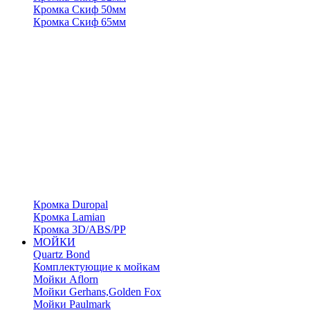
Кромка Скиф 50мм
Кромка Скиф 65мм
Кромка Duropal
Кромка Lamian
Кромка 3D/ABS/PP
МОЙКИ
Quartz Bond
Комплектующие к мойкам
Мойки Aflorn
Мойки Gerhans,Golden Fox
Мойки Paulmark