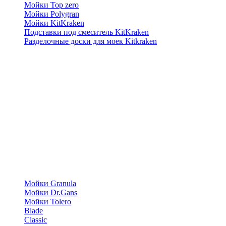
Мойки Top zero
Мойки Polygran
Мойки KitKraken
Подставки под смеситель KitKraken
Разделочные доски для моек Kitkraken
Мойки Granula
Мойки Dr.Gans
Мойки Tolero
Blade
Classic