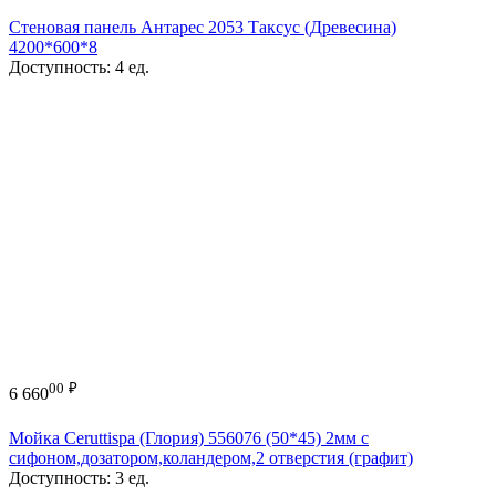
Стеновая панель Антарес 2053 Таксус (Древесина)
4200*600*8
Доступность:
4 ед.
00
₽
6 660
Мойка Ceruttispa (Глория) 556076 (50*45) 2мм с
сифоном,дозатором,коландером,2 отверстия (графит)
Доступность:
3 ед.