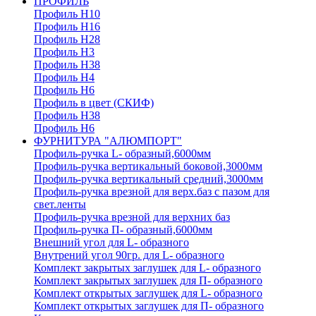
ПРОФИЛЬ
Профиль H10
Профиль H16
Профиль H28
Профиль H3
Профиль H38
Профиль H4
Профиль H6
Профиль в цвет (СКИФ)
Профиль H38
Профиль H6
ФУРНИТУРА "АЛЮМПОРТ"
Профиль-ручка L- образный,6000мм
Профиль-ручка вертикальный боковой,3000мм
Профиль-ручка вертикальный средний,3000мм
Профиль-ручка врезной для верх.баз с пазом для
свет.ленты
Профиль-ручка врезной для верхних баз
Профиль-ручка П- образный,6000мм
Внешний угол для L- образного
Внутрений угол 90гр. для L- образного
Комплект закрытых заглушек для L- образного
Комплект закрытых заглушек для П- образного
Комплект открытых заглушек для L- образного
Комплект открытых заглушек для П- образного