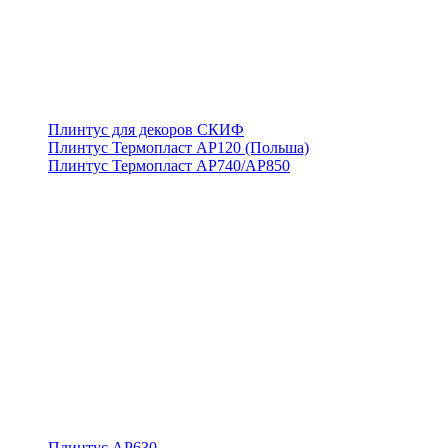
Плинтус для декоров СКИФ
Плинтус Термопласт АР120 (Польша)
Плинтус Термопласт АР740/АР850
Плинтус АР630