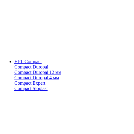
HPL Compact
Compact Duropal
Compact Duropal 12 мм
Compact Duropal 4 мм
Compact Expert
Compact Sloplast