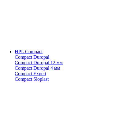
HPL Compact
Compact Duropal
Compact Duropal 12 мм
Compact Duropal 4 мм
Compact Expert
Compact Sloplast