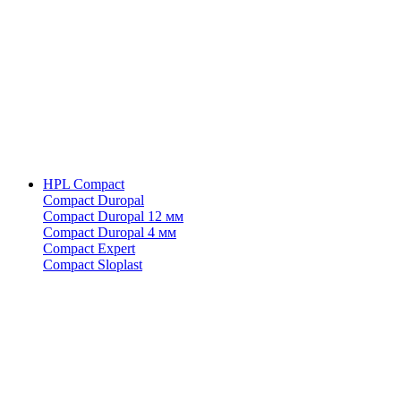
HPL Compact
Compact Duropal
Compact Duropal 12 мм
Compact Duropal 4 мм
Compact Expert
Compact Sloplast