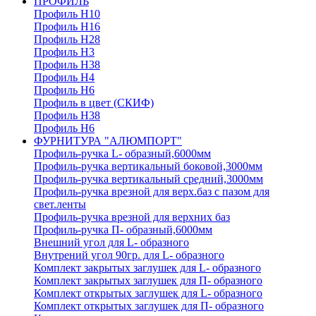
ПРОФИЛЬ
Профиль H10
Профиль H16
Профиль H28
Профиль H3
Профиль H38
Профиль H4
Профиль H6
Профиль в цвет (СКИФ)
Профиль H38
Профиль H6
ФУРНИТУРА "АЛЮМПОРТ"
Профиль-ручка L- образный,6000мм
Профиль-ручка вертикальный боковой,3000мм
Профиль-ручка вертикальный средний,3000мм
Профиль-ручка врезной для верх.баз с пазом для
свет.ленты
Профиль-ручка врезной для верхних баз
Профиль-ручка П- образный,6000мм
Внешний угол для L- образного
Внутрений угол 90гр. для L- образного
Комплект закрытых заглушек для L- образного
Комплект закрытых заглушек для П- образного
Комплект открытых заглушек для L- образного
Комплект открытых заглушек для П- образного