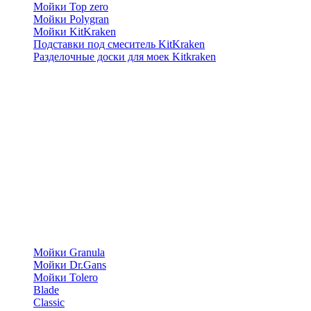
Мойки Top zero
Мойки Polygran
Мойки KitKraken
Подставки под смеситель KitKraken
Разделочные доски для моек Kitkraken
Мойки Granula
Мойки Dr.Gans
Мойки Tolero
Blade
Classic