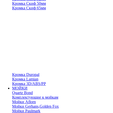
Кромка Скиф 50мм
Кромка Скиф 65мм
Кромка Duropal
Кромка Lamian
Кромка 3D/ABS/PP
МОЙКИ
Quartz Bond
Комплектующие к мойкам
Мойки Aflorn
Мойки Gerhans,Golden Fox
Мойки Paulmark