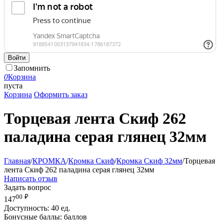
Войти
Запомнить
0
Корзина
пуста
Корзина
Оформить заказ
Торцевая лента Скиф 262
паладина серая глянец 32мм
Главная
/
КРОМКА
/
Кромка Скиф
/
Кромка Скиф 32мм
/
Торцевая
лента Скиф 262 паладина серая глянец 32мм
Написать отзыв
Задать вопрос
00
₽
147
Доступность:
40 ед.
Бонусные баллы:
баллов