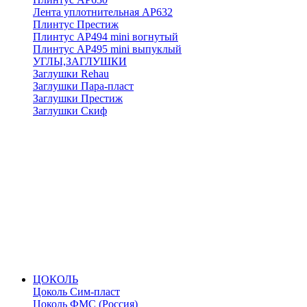
Лента уплотнительная АР632
Плинтус Престиж
Плинтус АР494 mini вогнутый
Плинтус АР495 mini выпуклый
УГЛЫ,ЗАГЛУШКИ
Заглушки Rehau
Заглушки Пара-пласт
Заглушки Престиж
Заглушки Скиф
ЦОКОЛЬ
Цоколь Сим-пласт
Цоколь ФМС (Россия)