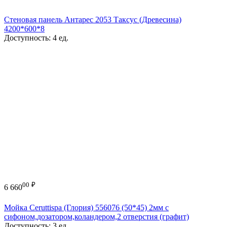
Стеновая панель Антарес 2053 Таксус (Древесина)
4200*600*8
Доступность:
4 ед.
00
₽
6 660
Мойка Ceruttispa (Глория) 556076 (50*45) 2мм с
сифоном,дозатором,коландером,2 отверстия (графит)
Доступность:
3 ед.