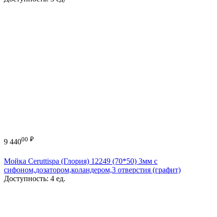
00
₽
9 440
Мойка Ceruttispa (Глория) 12249 (70*50) 3мм с
сифоном,дозатором,коландером,3 отверстия (графит)
Доступность:
4 ед.