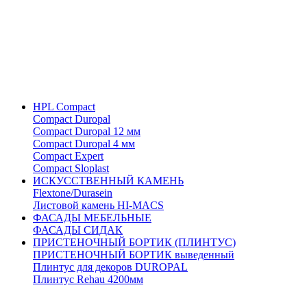
HPL Compact
Compact Duropal
Compact Duropal 12 мм
Compact Duropal 4 мм
Compact Expert
Compact Sloplast
ИСКУССТВЕННЫЙ КАМЕНЬ
Flextone/Durasein
Листовой камень HI-MACS
ФАСАДЫ МЕБЕЛЬНЫЕ
ФАСАДЫ СИДАК
ПРИСТЕНОЧНЫЙ БОРТИК (ПЛИНТУС)
ПРИСТЕНОЧНЫЙ БОРТИК выведенный
Плинтус для декоров DUROPAL
Плинтус Rehau 4200мм