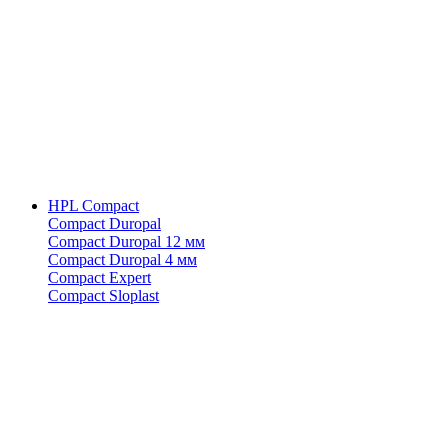
HPL Compact
Compact Duropal
Compact Duropal 12 мм
Compact Duropal 4 мм
Compact Expert
Compact Sloplast