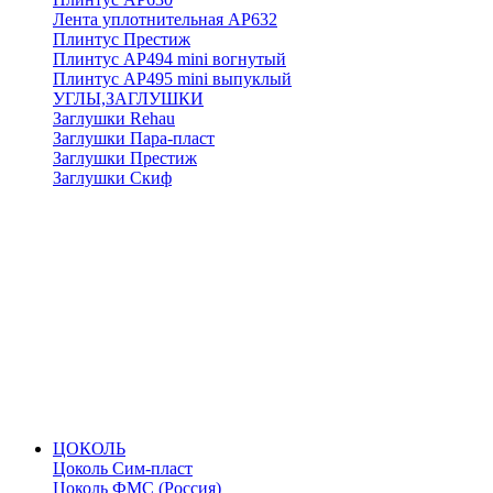
Лента уплотнительная АР632
Плинтус Престиж
Плинтус АР494 mini вогнутый
Плинтус АР495 mini выпуклый
УГЛЫ,ЗАГЛУШКИ
Заглушки Rehau
Заглушки Пара-пласт
Заглушки Престиж
Заглушки Скиф
ЦОКОЛЬ
Цоколь Сим-пласт
Цоколь ФМС (Россия)