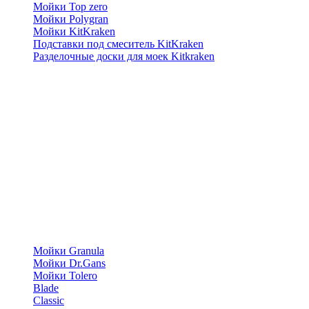
Мойки Top zero
Мойки Polygran
Мойки KitKraken
Подставки под смеситель KitKraken
Разделочные доски для моек Kitkraken
Мойки Granula
Мойки Dr.Gans
Мойки Tolero
Blade
Classic