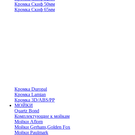
Кромка Скиф 50мм
Кромка Скиф 65мм
Кромка Duropal
Кромка Lamian
Кромка 3D/ABS/PP
МОЙКИ
Quartz Bond
Комплектующие к мойкам
Мойки Aflorn
Мойки Gerhans,Golden Fox
Мойки Paulmark