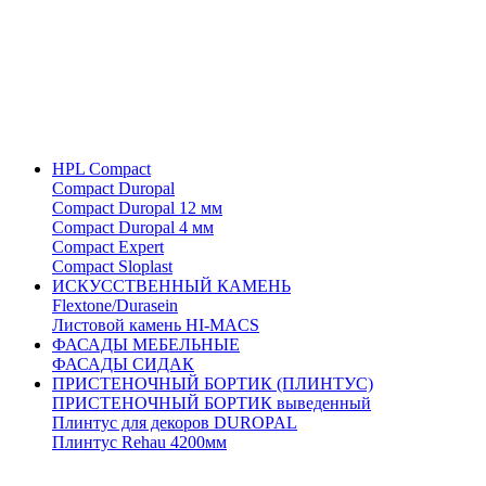
HPL Compact
Compact Duropal
Compact Duropal 12 мм
Compact Duropal 4 мм
Compact Expert
Compact Sloplast
ИСКУССТВЕННЫЙ КАМЕНЬ
Flextone/Durasein
Листовой камень HI-MACS
ФАСАДЫ МЕБЕЛЬНЫЕ
ФАСАДЫ СИДАК
ПРИСТЕНОЧНЫЙ БОРТИК (ПЛИНТУС)
ПРИСТЕНОЧНЫЙ БОРТИК выведенный
Плинтус для декоров DUROPAL
Плинтус Rehau 4200мм