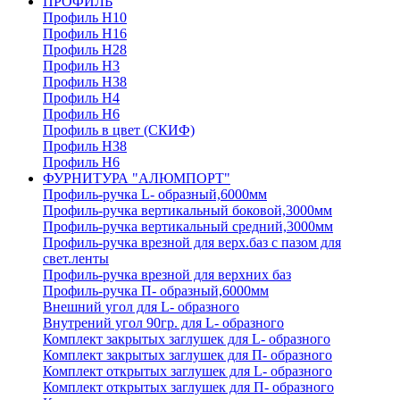
ПРОФИЛЬ
Профиль H10
Профиль H16
Профиль H28
Профиль H3
Профиль H38
Профиль H4
Профиль H6
Профиль в цвет (СКИФ)
Профиль H38
Профиль H6
ФУРНИТУРА "АЛЮМПОРТ"
Профиль-ручка L- образный,6000мм
Профиль-ручка вертикальный боковой,3000мм
Профиль-ручка вертикальный средний,3000мм
Профиль-ручка врезной для верх.баз с пазом для
свет.ленты
Профиль-ручка врезной для верхних баз
Профиль-ручка П- образный,6000мм
Внешний угол для L- образного
Внутрений угол 90гр. для L- образного
Комплект закрытых заглушек для L- образного
Комплект закрытых заглушек для П- образного
Комплект открытых заглушек для L- образного
Комплект открытых заглушек для П- образного