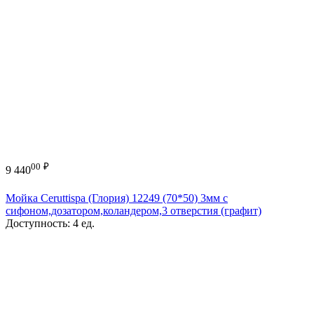
00
₽
9 440
Мойка Ceruttispa (Глория) 12249 (70*50) 3мм с
сифоном,дозатором,коландером,3 отверстия (графит)
Доступность:
4 ед.