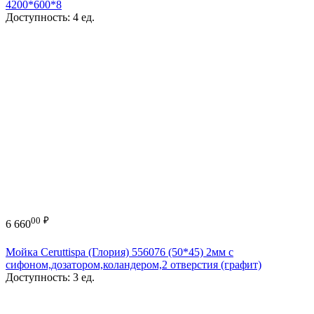
4200*600*8
Доступность:
4 ед.
00
₽
6 660
Мойка Ceruttispa (Глория) 556076 (50*45) 2мм с
сифоном,дозатором,коландером,2 отверстия (графит)
Доступность:
3 ед.