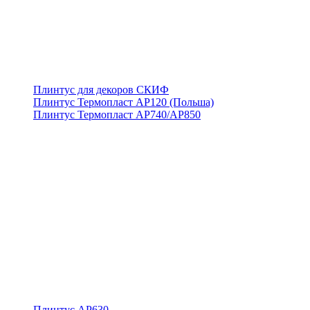
Плинтус для декоров СКИФ
Плинтус Термопласт АР120 (Польша)
Плинтус Термопласт АР740/АР850
Плинтус АР630