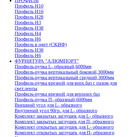
ПРОФИЛЬ
Профиль H10
Профиль H16
Профиль H28
Профиль H3
Профиль H38
Профиль H4
Профиль H6
Профиль в цвет (СКИФ)
Профиль H38
Профиль H6
ФУРНИТУРА "АЛЮМПОРТ"
Профиль-ручка L- образный,6000мм
Профиль-ручка вертикальный боковой,3000мм
Профиль-ручка вертикальный средний,3000мм
Профиль-ручка врезной для верх.баз с пазом для
свет.ленты
Профиль-ручка врезной для верхних баз
Профиль-ручка П- образный,6000мм
Внешний угол для L- образного
Внутрений угол 90гр. для L- образного
Комплект закрытых заглушек для L- образного
Комплект закрытых заглушек для П- образного
Комплект открытых заглушек для L- образного
Комплект открытых заглушек для П- образного