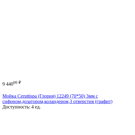
00
₽
9 440
Мойка Ceruttispa (Глория) 12249 (70*50) 3мм с
сифоном,дозатором,коландером,3 отверстия (графит)
Доступность:
4 ед.