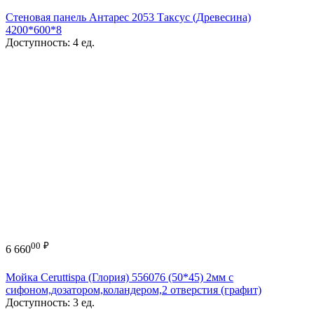
Стеновая панель Антарес 2053 Таксус (Древесина)
4200*600*8
Доступность:
4 ед.
00
₽
6 660
Мойка Ceruttispa (Глория) 556076 (50*45) 2мм с
сифоном,дозатором,коландером,2 отверстия (графит)
Доступность:
3 ед.