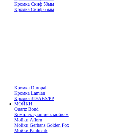
Кромка Скиф 50мм
Кромка Скиф 65мм
Кромка Duropal
Кромка Lamian
Кромка 3D/ABS/PP
МОЙКИ
Quartz Bond
Комплектующие к мойкам
Мойки Aflorn
Мойки Gerhans,Golden Fox
Мойки Paulmark