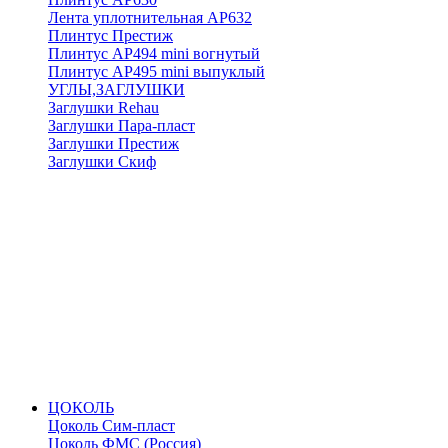
Лента уплотнительная АР632
Плинтус Престиж
Плинтус АР494 mini вогнутый
Плинтус АР495 mini выпуклый
УГЛЫ,ЗАГЛУШКИ
Заглушки Rehau
Заглушки Пара-пласт
Заглушки Престиж
Заглушки Скиф
ЦОКОЛЬ
Цоколь Сим-пласт
Цоколь ФМС (Россия)