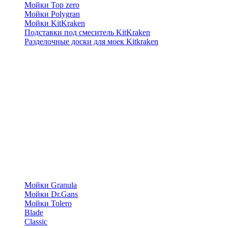
Мойки Top zero
Мойки Polygran
Мойки KitKraken
Подставки под смеситель KitKraken
Разделочные доски для моек Kitkraken
Мойки Granula
Мойки Dr.Gans
Мойки Tolero
Blade
Classic