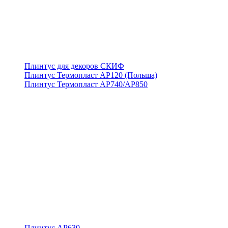
Плинтус для декоров СКИФ
Плинтус Термопласт АР120 (Польша)
Плинтус Термопласт АР740/АР850
Плинтус АР630