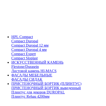
HPL Compact
Compact Duropal
Compact Duropal 12 мм
Compact Duropal 4 мм
Compact Expert
Compact Sloplast
ИСКУССТВЕННЫЙ КАМЕНЬ
Flextone/Durasein
Листовой камень HI-MACS
ФАСАДЫ МЕБЕЛЬНЫЕ
ФАСАДЫ СИДАК
ПРИСТЕНОЧНЫЙ БОРТИК (ПЛИНТУС)
ПРИСТЕНОЧНЫЙ БОРТИК выведенный
Плинтус для декоров DUROPAL
Плинтус Rehau 4200мм