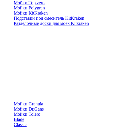
Мойки Top zero
Мойки Polygran
Мойки KitKraken
Подставки под смеситель KitKraken
Разделочные доски для моек Kitkraken
Мойки Granula
Мойки Dr.Gans
Мойки Tolero
Blade
Classic