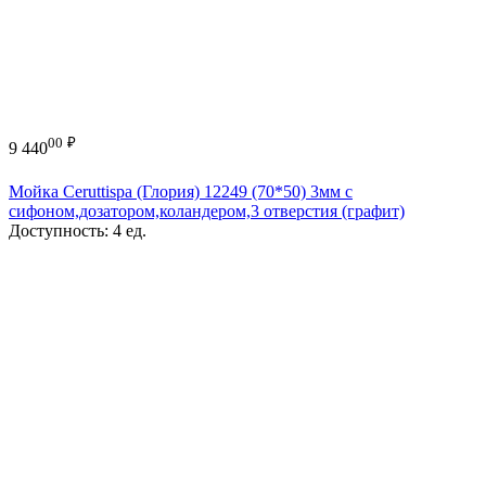
00
₽
9 440
Мойка Ceruttispa (Глория) 12249 (70*50) 3мм с
сифоном,дозатором,коландером,3 отверстия (графит)
Доступность:
4 ед.