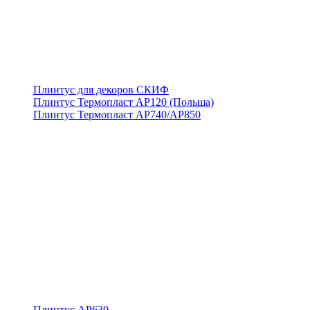
Плинтус для декоров СКИФ
Плинтус Термопласт АР120 (Польша)
Плинтус Термопласт АР740/АР850
Плинтус АР630