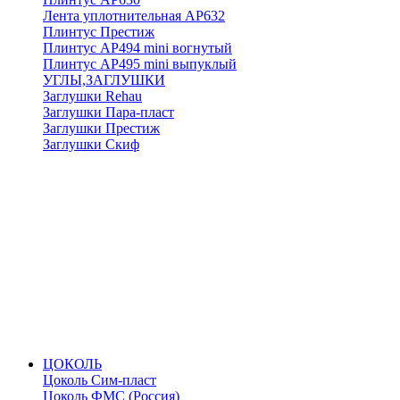
Лента уплотнительная АР632
Плинтус Престиж
Плинтус АР494 mini вогнутый
Плинтус АР495 mini выпуклый
УГЛЫ,ЗАГЛУШКИ
Заглушки Rehau
Заглушки Пара-пласт
Заглушки Престиж
Заглушки Скиф
ЦОКОЛЬ
Цоколь Сим-пласт
Цоколь ФМС (Россия)