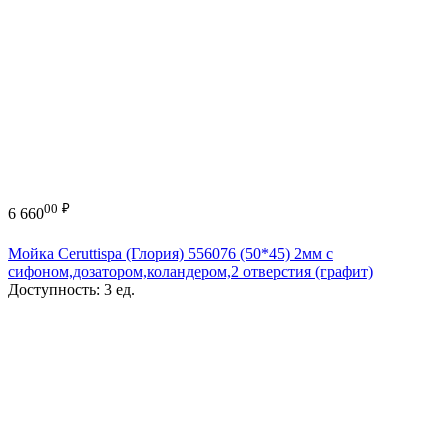
00
₽
6 660
Мойка Ceruttispa (Глория) 556076 (50*45) 2мм с
сифоном,дозатором,коландером,2 отверстия (графит)
Доступность:
3 ед.