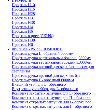
ПРОФИЛЬ
Профиль H10
Профиль H16
Профиль H28
Профиль H3
Профиль H38
Профиль H4
Профиль H6
Профиль в цвет (СКИФ)
Профиль H38
Профиль H6
ФУРНИТУРА "АЛЮМПОРТ"
Профиль-ручка L- образный,6000мм
Профиль-ручка вертикальный боковой,3000мм
Профиль-ручка вертикальный средний,3000мм
Профиль-ручка врезной для верх.баз с пазом для
свет.ленты
Профиль-ручка врезной для верхних баз
Профиль-ручка П- образный,6000мм
Внешний угол для L- образного
Внутрений угол 90гр. для L- образного
Комплект закрытых заглушек для L- образного
Комплект закрытых заглушек для П- образного
Комплект открытых заглушек для L- образного
Комплект открытых заглушек для П- образного