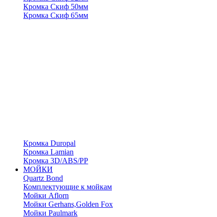
Кромка Скиф 50мм
Кромка Скиф 65мм
Кромка Duropal
Кромка Lamian
Кромка 3D/ABS/PP
МОЙКИ
Quartz Bond
Комплектующие к мойкам
Мойки Aflorn
Мойки Gerhans,Golden Fox
Мойки Paulmark