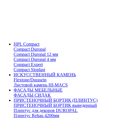
HPL Compact
Compact Duropal
Compact Duropal 12 мм
Compact Duropal 4 мм
Compact Expert
Compact Sloplast
ИСКУССТВЕННЫЙ КАМЕНЬ
Flextone/Durasein
Листовой камень HI-MACS
ФАСАДЫ МЕБЕЛЬНЫЕ
ФАСАДЫ СИДАК
ПРИСТЕНОЧНЫЙ БОРТИК (ПЛИНТУС)
ПРИСТЕНОЧНЫЙ БОРТИК выведенный
Плинтус для декоров DUROPAL
Плинтус Rehau 4200мм