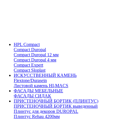
HPL Compact
Compact Duropal
Compact Duropal 12 мм
Compact Duropal 4 мм
Compact Expert
Compact Sloplast
ИСКУССТВЕННЫЙ КАМЕНЬ
Flextone/Durasein
Листовой камень HI-MACS
ФАСАДЫ МЕБЕЛЬНЫЕ
ФАСАДЫ СИДАК
ПРИСТЕНОЧНЫЙ БОРТИК (ПЛИНТУС)
ПРИСТЕНОЧНЫЙ БОРТИК выведенный
Плинтус для декоров DUROPAL
Плинтус Rehau 4200мм