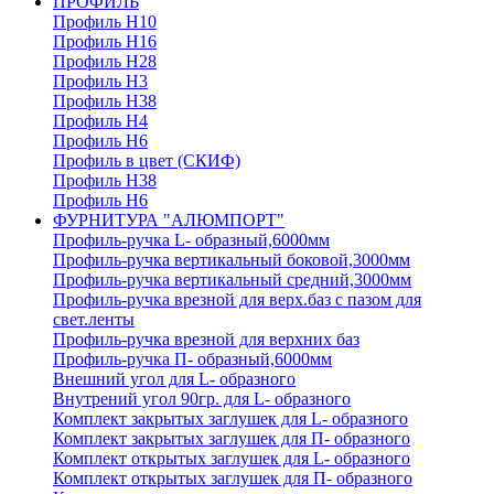
ПРОФИЛЬ
Профиль H10
Профиль H16
Профиль H28
Профиль H3
Профиль H38
Профиль H4
Профиль H6
Профиль в цвет (СКИФ)
Профиль H38
Профиль H6
ФУРНИТУРА "АЛЮМПОРТ"
Профиль-ручка L- образный,6000мм
Профиль-ручка вертикальный боковой,3000мм
Профиль-ручка вертикальный средний,3000мм
Профиль-ручка врезной для верх.баз с пазом для
свет.ленты
Профиль-ручка врезной для верхних баз
Профиль-ручка П- образный,6000мм
Внешний угол для L- образного
Внутрений угол 90гр. для L- образного
Комплект закрытых заглушек для L- образного
Комплект закрытых заглушек для П- образного
Комплект открытых заглушек для L- образного
Комплект открытых заглушек для П- образного