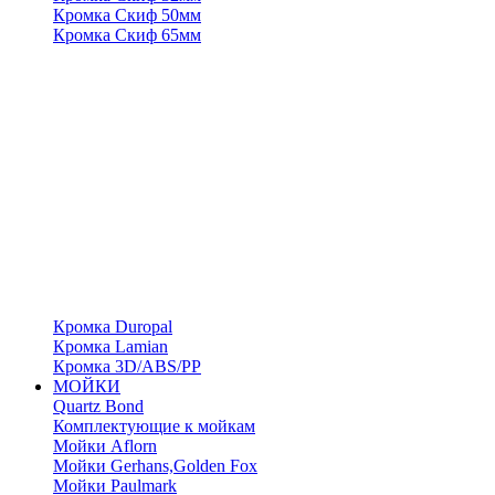
Кромка Скиф 50мм
Кромка Скиф 65мм
Кромка Duropal
Кромка Lamian
Кромка 3D/ABS/PP
МОЙКИ
Quartz Bond
Комплектующие к мойкам
Мойки Aflorn
Мойки Gerhans,Golden Fox
Мойки Paulmark