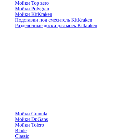
Мойки Top zero
Мойки Polygran
Мойки KitKraken
Подставки под смеситель KitKraken
Разделочные доски для моек Kitkraken
Мойки Granula
Мойки Dr.Gans
Мойки Tolero
Blade
Classic