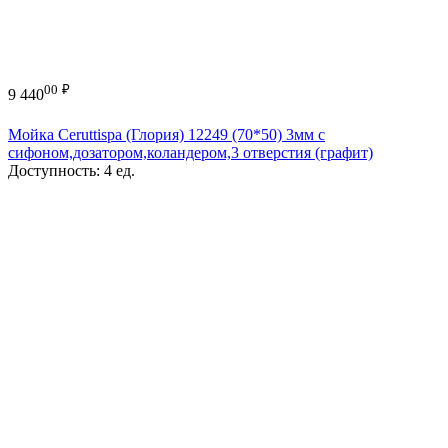
00
₽
9 440
Мойка Ceruttispa (Глория) 12249 (70*50) 3мм с
сифоном,дозатором,коландером,3 отверстия (графит)
Доступность:
4 ед.