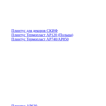
Плинтус для декоров СКИФ
Плинтус Термопласт АР120 (Польша)
Плинтус Термопласт АР740/АР850
Плинтус АР630