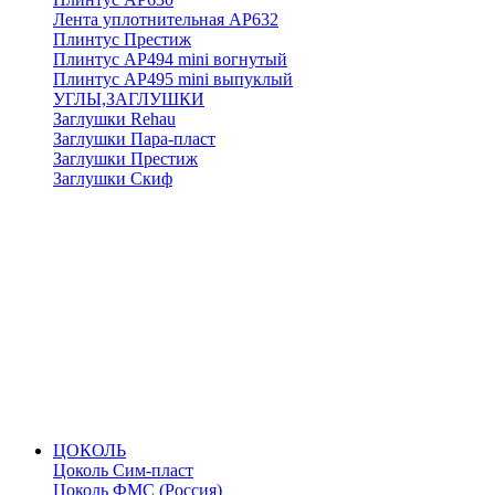
Лента уплотнительная АР632
Плинтус Престиж
Плинтус АР494 mini вогнутый
Плинтус АР495 mini выпуклый
УГЛЫ,ЗАГЛУШКИ
Заглушки Rehau
Заглушки Пара-пласт
Заглушки Престиж
Заглушки Скиф
ЦОКОЛЬ
Цоколь Сим-пласт
Цоколь ФМС (Россия)