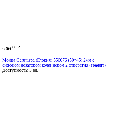
00
₽
6 660
Мойка Ceruttispa (Глория) 556076 (50*45) 2мм с
сифоном,дозатором,коландером,2 отверстия (графит)
Доступность:
3 ед.