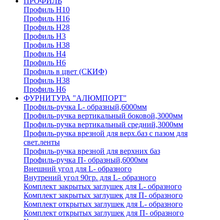
ПРОФИЛЬ
Профиль H10
Профиль H16
Профиль H28
Профиль H3
Профиль H38
Профиль H4
Профиль H6
Профиль в цвет (СКИФ)
Профиль H38
Профиль H6
ФУРНИТУРА "АЛЮМПОРТ"
Профиль-ручка L- образный,6000мм
Профиль-ручка вертикальный боковой,3000мм
Профиль-ручка вертикальный средний,3000мм
Профиль-ручка врезной для верх.баз с пазом для
свет.ленты
Профиль-ручка врезной для верхних баз
Профиль-ручка П- образный,6000мм
Внешний угол для L- образного
Внутрений угол 90гр. для L- образного
Комплект закрытых заглушек для L- образного
Комплект закрытых заглушек для П- образного
Комплект открытых заглушек для L- образного
Комплект открытых заглушек для П- образного