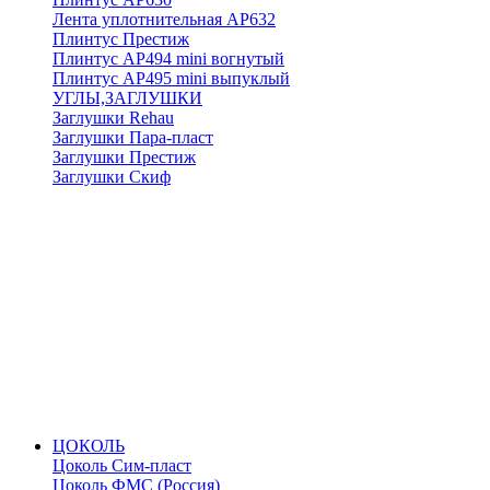
Лента уплотнительная АР632
Плинтус Престиж
Плинтус АР494 mini вогнутый
Плинтус АР495 mini выпуклый
УГЛЫ,ЗАГЛУШКИ
Заглушки Rehau
Заглушки Пара-пласт
Заглушки Престиж
Заглушки Скиф
ЦОКОЛЬ
Цоколь Сим-пласт
Цоколь ФМС (Россия)