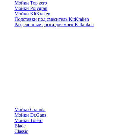
Мойки Top zero
Мойки Polygran
Мойки KitKraken
Подставки под смеситель KitKraken
Разделочные доски для моек Kitkraken
Мойки Granula
Мойки Dr.Gans
Мойки Tolero
Blade
Classic