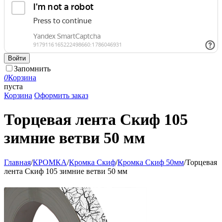
Войти
Запомнить
0
Корзина
пуста
Корзина
Оформить заказ
Торцевая лента Скиф 105
зимние ветви 50 мм
Главная
/
КРОМКА
/
Кромка Скиф
/
Кромка Скиф 50мм
/
Торцевая
лента Скиф 105 зимние ветви 50 мм