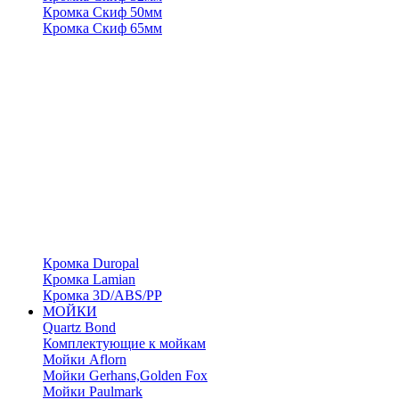
Кромка Скиф 50мм
Кромка Скиф 65мм
Кромка Duropal
Кромка Lamian
Кромка 3D/ABS/PP
МОЙКИ
Quartz Bond
Комплектующие к мойкам
Мойки Aflorn
Мойки Gerhans,Golden Fox
Мойки Paulmark