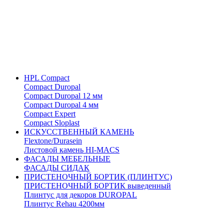
HPL Compact
Compact Duropal
Compact Duropal 12 мм
Compact Duropal 4 мм
Compact Expert
Compact Sloplast
ИСКУССТВЕННЫЙ КАМЕНЬ
Flextone/Durasein
Листовой камень HI-MACS
ФАСАДЫ МЕБЕЛЬНЫЕ
ФАСАДЫ СИДАК
ПРИСТЕНОЧНЫЙ БОРТИК (ПЛИНТУС)
ПРИСТЕНОЧНЫЙ БОРТИК выведенный
Плинтус для декоров DUROPAL
Плинтус Rehau 4200мм