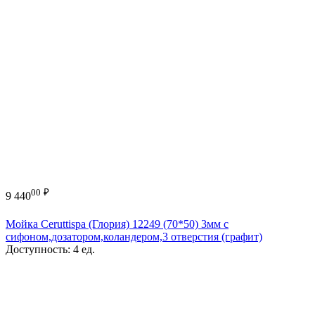
00
₽
9 440
Мойка Ceruttispa (Глория) 12249 (70*50) 3мм с
сифоном,дозатором,коландером,3 отверстия (графит)
Доступность:
4 ед.