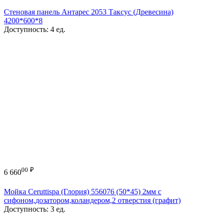
Стеновая панель Антарес 2053 Таксус (Древесина)
4200*600*8
Доступность:
4 ед.
00
₽
6 660
Мойка Ceruttispa (Глория) 556076 (50*45) 2мм с
сифоном,дозатором,коландером,2 отверстия (графит)
Доступность:
3 ед.