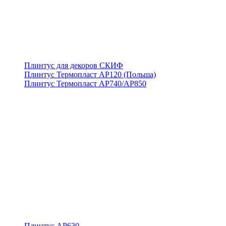
Плинтус для декоров СКИФ
Плинтус Термопласт АР120 (Польша)
Плинтус Термопласт АР740/АР850
Плинтус АР630