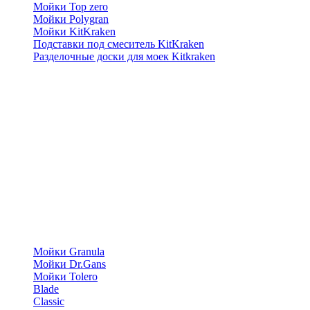
Мойки Top zero
Мойки Polygran
Мойки KitKraken
Подставки под смеситель KitKraken
Разделочные доски для моек Kitkraken
Мойки Granula
Мойки Dr.Gans
Мойки Tolero
Blade
Classic