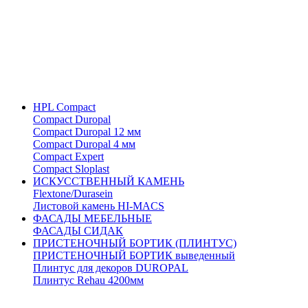
HPL Compact
Compact Duropal
Compact Duropal 12 мм
Compact Duropal 4 мм
Compact Expert
Compact Sloplast
ИСКУССТВЕННЫЙ КАМЕНЬ
Flextone/Durasein
Листовой камень HI-MACS
ФАСАДЫ МЕБЕЛЬНЫЕ
ФАСАДЫ СИДАК
ПРИСТЕНОЧНЫЙ БОРТИК (ПЛИНТУС)
ПРИСТЕНОЧНЫЙ БОРТИК выведенный
Плинтус для декоров DUROPAL
Плинтус Rehau 4200мм