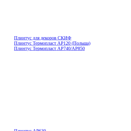
Плинтус для декоров СКИФ
Плинтус Термопласт АР120 (Польша)
Плинтус Термопласт АР740/АР850
Плинтус АР630