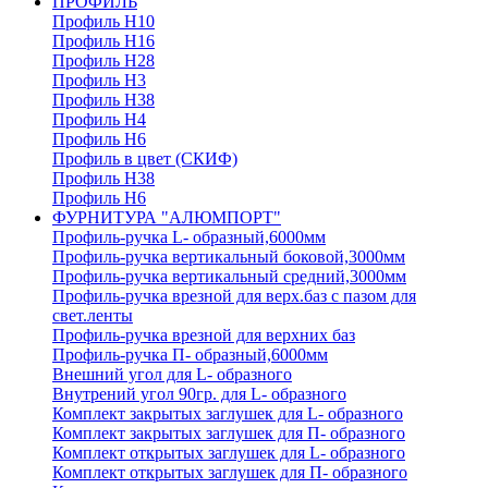
ПРОФИЛЬ
Профиль H10
Профиль H16
Профиль H28
Профиль H3
Профиль H38
Профиль H4
Профиль H6
Профиль в цвет (СКИФ)
Профиль H38
Профиль H6
ФУРНИТУРА "АЛЮМПОРТ"
Профиль-ручка L- образный,6000мм
Профиль-ручка вертикальный боковой,3000мм
Профиль-ручка вертикальный средний,3000мм
Профиль-ручка врезной для верх.баз с пазом для
свет.ленты
Профиль-ручка врезной для верхних баз
Профиль-ручка П- образный,6000мм
Внешний угол для L- образного
Внутрений угол 90гр. для L- образного
Комплект закрытых заглушек для L- образного
Комплект закрытых заглушек для П- образного
Комплект открытых заглушек для L- образного
Комплект открытых заглушек для П- образного