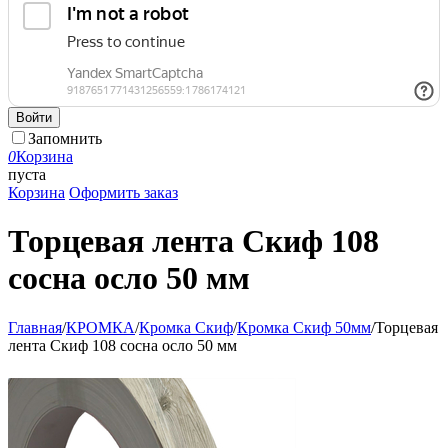
Войти
Запомнить
0
Корзина
пуста
Корзина
Оформить заказ
Торцевая лента Скиф 108
сосна осло 50 мм
Главная
/
КРОМКА
/
Кромка Скиф
/
Кромка Скиф 50мм
/
Торцевая
лента Скиф 108 сосна осло 50 мм