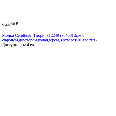
00
₽
9 440
Мойка Ceruttispa (Глория) 12249 (70*50) 3мм с
сифоном,дозатором,коландером,3 отверстия (графит)
Доступность:
4 ед.