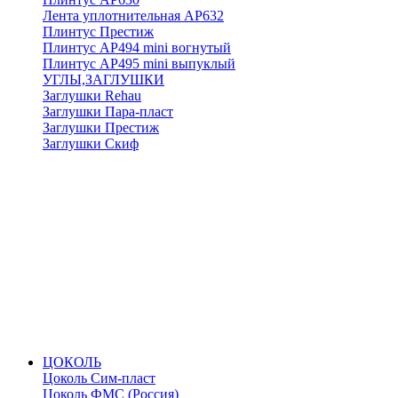
Лента уплотнительная АР632
Плинтус Престиж
Плинтус АР494 mini вогнутый
Плинтус АР495 mini выпуклый
УГЛЫ,ЗАГЛУШКИ
Заглушки Rehau
Заглушки Пара-пласт
Заглушки Престиж
Заглушки Скиф
ЦОКОЛЬ
Цоколь Сим-пласт
Цоколь ФМС (Россия)