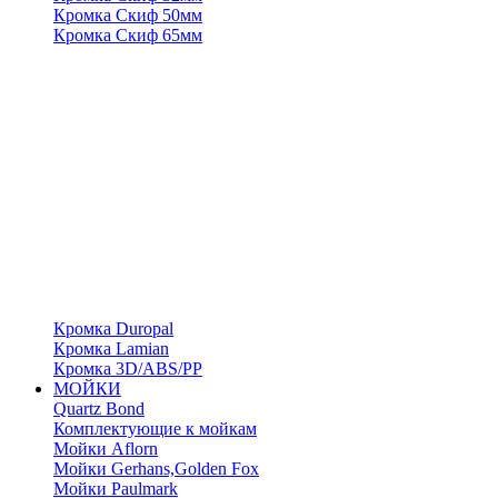
Кромка Скиф 50мм
Кромка Скиф 65мм
Кромка Duropal
Кромка Lamian
Кромка 3D/ABS/PP
МОЙКИ
Quartz Bond
Комплектующие к мойкам
Мойки Aflorn
Мойки Gerhans,Golden Fox
Мойки Paulmark