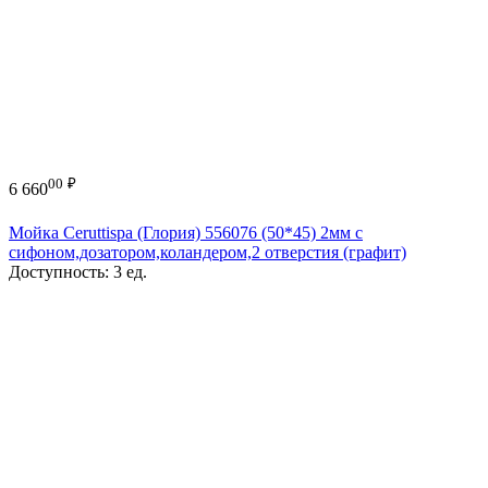
00
₽
6 660
Мойка Ceruttispa (Глория) 556076 (50*45) 2мм с
сифоном,дозатором,коландером,2 отверстия (графит)
Доступность:
3 ед.