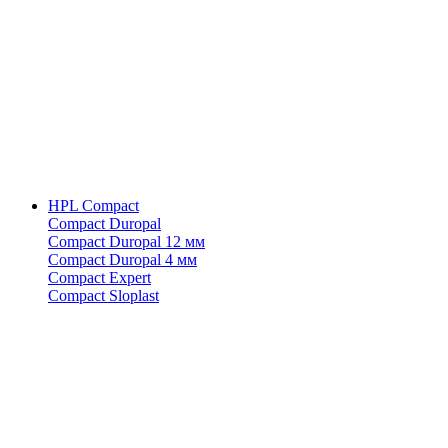
HPL Compact
Compact Duropal
Compact Duropal 12 мм
Compact Duropal 4 мм
Compact Expert
Compact Sloplast