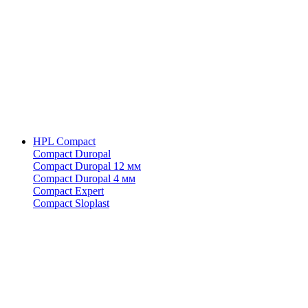
HPL Compact
Compact Duropal
Compact Duropal 12 мм
Compact Duropal 4 мм
Compact Expert
Compact Sloplast