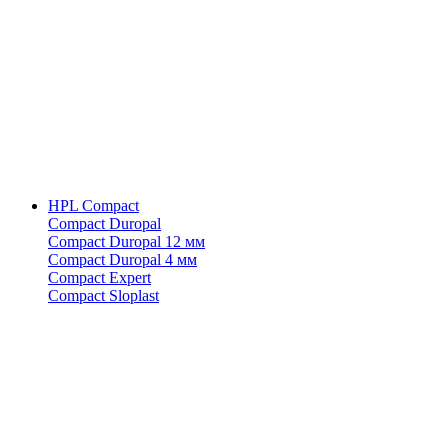
HPL Compact
Compact Duropal
Compact Duropal 12 мм
Compact Duropal 4 мм
Compact Expert
Compact Sloplast