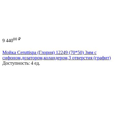
00
₽
9 440
Мойка Ceruttispa (Глория) 12249 (70*50) 3мм с
сифоном,дозатором,коландером,3 отверстия (графит)
Доступность:
4 ед.