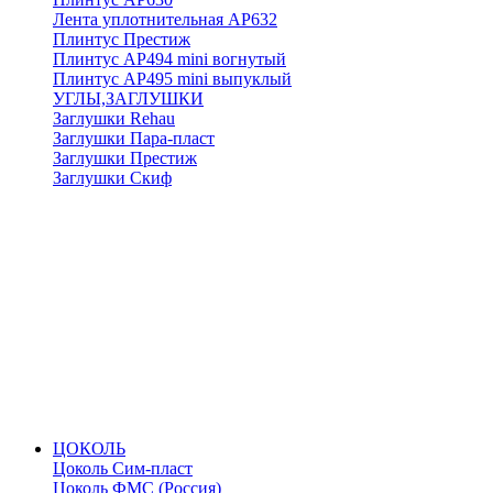
Лента уплотнительная АР632
Плинтус Престиж
Плинтус АР494 mini вогнутый
Плинтус АР495 mini выпуклый
УГЛЫ,ЗАГЛУШКИ
Заглушки Rehau
Заглушки Пара-пласт
Заглушки Престиж
Заглушки Скиф
ЦОКОЛЬ
Цоколь Сим-пласт
Цоколь ФМС (Россия)