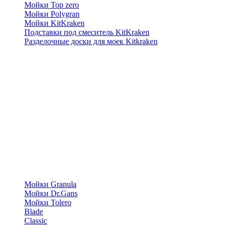
Мойки Top zero
Мойки Polygran
Мойки KitKraken
Подставки под смеситель KitKraken
Разделочные доски для моек Kitkraken
Мойки Granula
Мойки Dr.Gans
Мойки Tolero
Blade
Classic