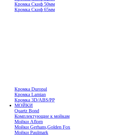
Кромка Скиф 50мм
Кромка Скиф 65мм
Кромка Duropal
Кромка Lamian
Кромка 3D/ABS/PP
МОЙКИ
Quartz Bond
Комплектующие к мойкам
Мойки Aflorn
Мойки Gerhans,Golden Fox
Мойки Paulmark