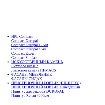
HPL Compact
Compact Duropal
Compact Duropal 12 мм
Compact Duropal 4 мм
Compact Expert
Compact Sloplast
ИСКУССТВЕННЫЙ КАМЕНЬ
Flextone/Durasein
Листовой камень HI-MACS
ФАСАДЫ МЕБЕЛЬНЫЕ
ФАСАДЫ СИДАК
ПРИСТЕНОЧНЫЙ БОРТИК (ПЛИНТУС)
ПРИСТЕНОЧНЫЙ БОРТИК выведенный
Плинтус для декоров DUROPAL
Плинтус Rehau 4200мм