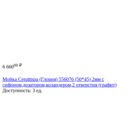
00
₽
6 660
Мойка Ceruttispa (Глория) 556076 (50*45) 2мм с
сифоном,дозатором,коландером,2 отверстия (графит)
Доступность:
3 ед.