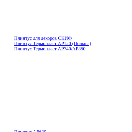
Плинтус для декоров СКИФ
Плинтус Термопласт АР120 (Польша)
Плинтус Термопласт АР740/АР850
Плинтус АР630