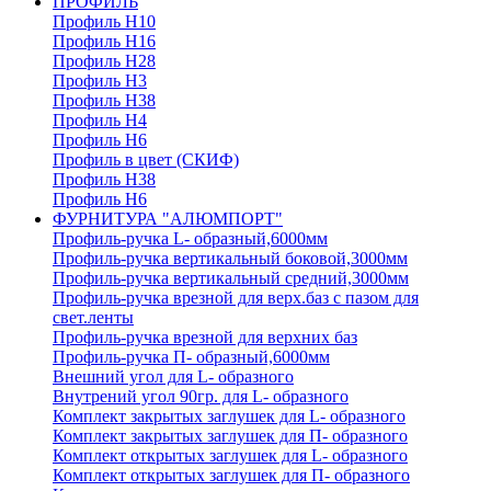
ПРОФИЛЬ
Профиль H10
Профиль H16
Профиль H28
Профиль H3
Профиль H38
Профиль H4
Профиль H6
Профиль в цвет (СКИФ)
Профиль H38
Профиль H6
ФУРНИТУРА "АЛЮМПОРТ"
Профиль-ручка L- образный,6000мм
Профиль-ручка вертикальный боковой,3000мм
Профиль-ручка вертикальный средний,3000мм
Профиль-ручка врезной для верх.баз с пазом для
свет.ленты
Профиль-ручка врезной для верхних баз
Профиль-ручка П- образный,6000мм
Внешний угол для L- образного
Внутрений угол 90гр. для L- образного
Комплект закрытых заглушек для L- образного
Комплект закрытых заглушек для П- образного
Комплект открытых заглушек для L- образного
Комплект открытых заглушек для П- образного