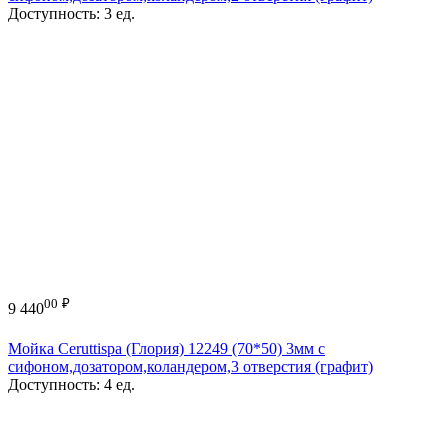
Доступность:
3 ед.
00
₽
9 440
Мойка Ceruttispa (Глория) 12249 (70*50) 3мм с
сифоном,дозатором,коландером,3 отверстия (графит)
Доступность:
4 ед.