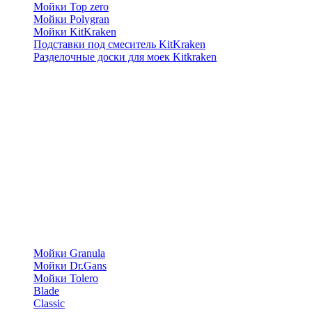
Мойки Top zero
Мойки Polygran
Мойки KitKraken
Подставки под смеситель KitKraken
Разделочные доски для моек Kitkraken
Мойки Granula
Мойки Dr.Gans
Мойки Tolero
Blade
Classic