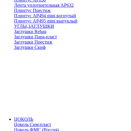
Лента уплотнительная АР632
Плинтус Престиж
Плинтус АР494 mini вогнутый
Плинтус АР495 mini выпуклый
УГЛЫ,ЗАГЛУШКИ
Заглушки Rehau
Заглушки Пара-пласт
Заглушки Престиж
Заглушки Скиф
ЦОКОЛЬ
Цоколь Сим-пласт
Цоколь ФМС (Россия)