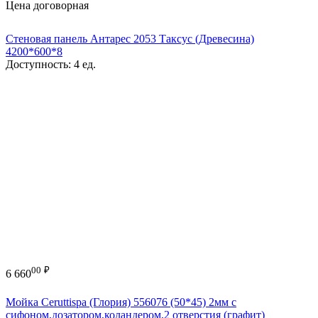
Цена договорная
Стеновая панель Антарес 2053 Таксус (Древесина)
4200*600*8
Доступность:
4 ед.
00
₽
6 660
Мойка Ceruttispa (Глория) 556076 (50*45) 2мм с
сифоном,дозатором,коландером,2 отверстия (графит)