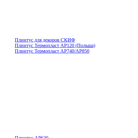
Плинтус для декоров СКИФ
Плинтус Термопласт АР120 (Польша)
Плинтус Термопласт АР740/АР850
Плинтус АР630