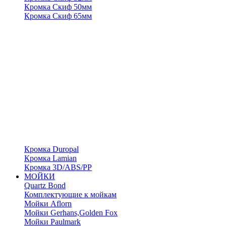
Кромка Скиф 50мм
Кромка Скиф 65мм
Кромка Duropal
Кромка Lamian
Кромка 3D/ABS/PP
МОЙКИ
Quartz Bond
Комплектующие к мойкам
Мойки Aflorn
Мойки Gerhans,Golden Fox
Мойки Paulmark