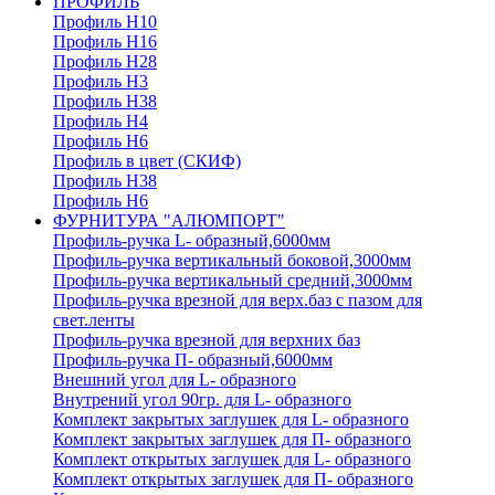
ПРОФИЛЬ
Профиль H10
Профиль H16
Профиль H28
Профиль H3
Профиль H38
Профиль H4
Профиль H6
Профиль в цвет (СКИФ)
Профиль H38
Профиль H6
ФУРНИТУРА "АЛЮМПОРТ"
Профиль-ручка L- образный,6000мм
Профиль-ручка вертикальный боковой,3000мм
Профиль-ручка вертикальный средний,3000мм
Профиль-ручка врезной для верх.баз с пазом для
свет.ленты
Профиль-ручка врезной для верхних баз
Профиль-ручка П- образный,6000мм
Внешний угол для L- образного
Внутрений угол 90гр. для L- образного
Комплект закрытых заглушек для L- образного
Комплект закрытых заглушек для П- образного
Комплект открытых заглушек для L- образного
Комплект открытых заглушек для П- образного