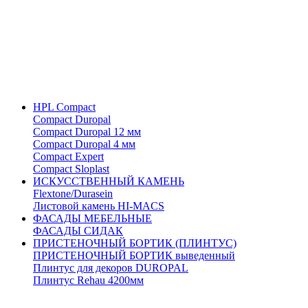
HPL Compact
Compact Duropal
Compact Duropal 12 мм
Compact Duropal 4 мм
Compact Expert
Compact Sloplast
ИСКУССТВЕННЫЙ КАМЕНЬ
Flextone/Durasein
Листовой камень HI-MACS
ФАСАДЫ МЕБЕЛЬНЫЕ
ФАСАДЫ СИДАК
ПРИСТЕНОЧНЫЙ БОРТИК (ПЛИНТУС)
ПРИСТЕНОЧНЫЙ БОРТИК выведенный
Плинтус для декоров DUROPAL
Плинтус Rehau 4200мм