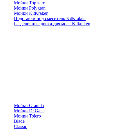
Мойки Top zero
Мойки Polygran
Мойки KitKraken
Подставки под смеситель KitKraken
Разделочные доски для моек Kitkraken
Мойки Granula
Мойки Dr.Gans
Мойки Tolero
Blade
Classic