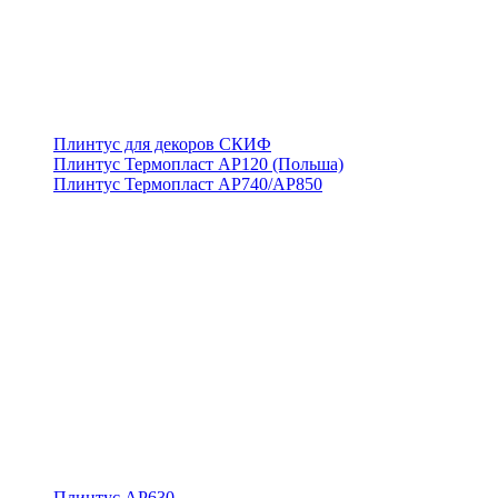
Плинтус для декоров СКИФ
Плинтус Термопласт АР120 (Польша)
Плинтус Термопласт АР740/АР850
Плинтус АР630