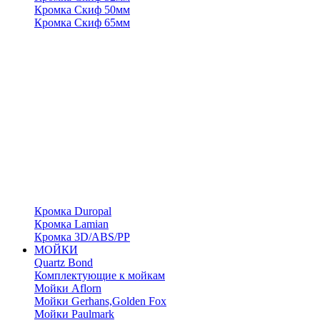
Кромка Скиф 50мм
Кромка Скиф 65мм
Кромка Duropal
Кромка Lamian
Кромка 3D/ABS/PP
МОЙКИ
Quartz Bond
Комплектующие к мойкам
Мойки Aflorn
Мойки Gerhans,Golden Fox
Мойки Paulmark