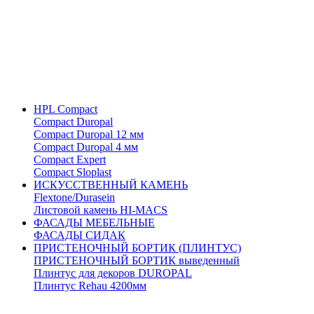
HPL Compact
Compact Duropal
Compact Duropal 12 мм
Compact Duropal 4 мм
Compact Expert
Compact Sloplast
ИСКУССТВЕННЫЙ КАМЕНЬ
Flextone/Durasein
Листовой камень HI-MACS
ФАСАДЫ МЕБЕЛЬНЫЕ
ФАСАДЫ СИДАК
ПРИСТЕНОЧНЫЙ БОРТИК (ПЛИНТУС)
ПРИСТЕНОЧНЫЙ БОРТИК выведенный
Плинтус для декоров DUROPAL
Плинтус Rehau 4200мм