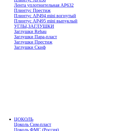
Лента уплотнительная АР632
Плинтус Престиж
Плинтус АР494 mini вогнутый
Плинтус АР495 mini выпуклый
УГЛЫ,ЗАГЛУШКИ
Заглушки Rehau
Заглушки Пара-пласт
Заглушки Престиж
Заглушки Скиф
ЦОКОЛЬ
Цоколь Сим-пласт
Цоколь ФМС (Россия)