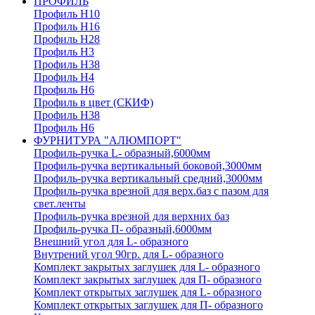
ПРОФИЛЬ
Профиль H10
Профиль H16
Профиль H28
Профиль H3
Профиль H38
Профиль H4
Профиль H6
Профиль в цвет (СКИФ)
Профиль H38
Профиль H6
ФУРНИТУРА "АЛЮМПОРТ"
Профиль-ручка L- образный,6000мм
Профиль-ручка вертикальный боковой,3000мм
Профиль-ручка вертикальный средний,3000мм
Профиль-ручка врезной для верх.баз с пазом для
свет.ленты
Профиль-ручка врезной для верхних баз
Профиль-ручка П- образный,6000мм
Внешний угол для L- образного
Внутрений угол 90гр. для L- образного
Комплект закрытых заглушек для L- образного
Комплект закрытых заглушек для П- образного
Комплект открытых заглушек для L- образного
Комплект открытых заглушек для П- образного