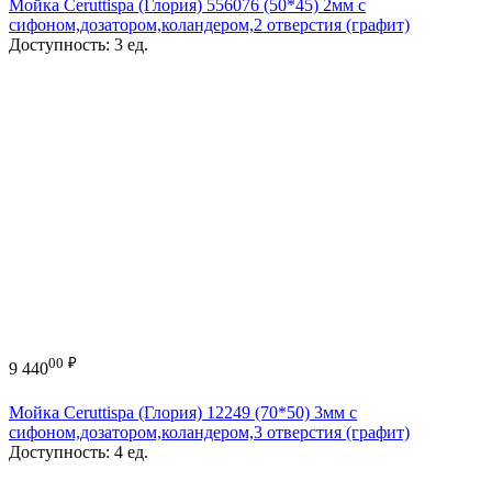
Мойка Ceruttispa (Глория) 556076 (50*45) 2мм с
сифоном,дозатором,коландером,2 отверстия (графит)
Доступность:
3 ед.
00
₽
9 440
Мойка Ceruttispa (Глория) 12249 (70*50) 3мм с
сифоном,дозатором,коландером,3 отверстия (графит)
Доступность:
4 ед.