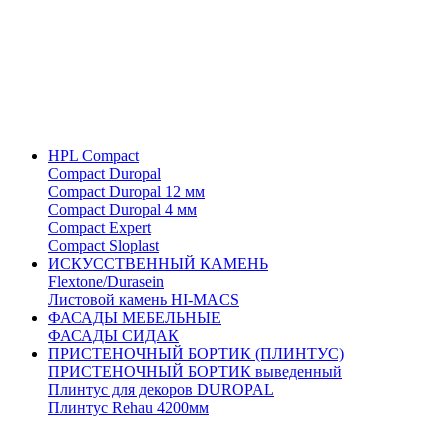
HPL Compact
Compact Duropal
Compact Duropal 12 мм
Compact Duropal 4 мм
Compact Expert
Compact Sloplast
ИСКУССТВЕННЫЙ КАМЕНЬ
Flextone/Durasein
Листовой камень HI-MACS
ФАСАДЫ МЕБЕЛЬНЫЕ
ФАСАДЫ СИДАК
ПРИСТЕНОЧНЫЙ БОРТИК (ПЛИНТУС)
ПРИСТЕНОЧНЫЙ БОРТИК выведенный
Плинтус для декоров DUROPAL
Плинтус Rehau 4200мм