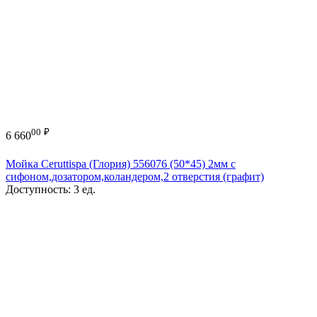
00
₽
6 660
Мойка Ceruttispa (Глория) 556076 (50*45) 2мм с
сифоном,дозатором,коландером,2 отверстия (графит)
Доступность:
3 ед.