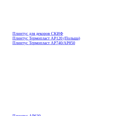
Плинтус для декоров СКИФ
Плинтус Термопласт АР120 (Польша)
Плинтус Термопласт АР740/АР850
Плинтус АР630