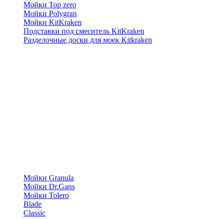
Мойки Top zero
Мойки Polygran
Мойки KitKraken
Подставки под смеситель KitKraken
Разделочные доски для моек Kitkraken
Мойки Granula
Мойки Dr.Gans
Мойки Tolero
Blade
Classic