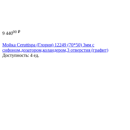
00
₽
9 440
Мойка Ceruttispa (Глория) 12249 (70*50) 3мм с
сифоном,дозатором,коландером,3 отверстия (графит)
Доступность:
4 ед.