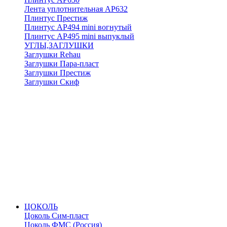
Лента уплотнительная АР632
Плинтус Престиж
Плинтус АР494 mini вогнутый
Плинтус АР495 mini выпуклый
УГЛЫ,ЗАГЛУШКИ
Заглушки Rehau
Заглушки Пара-пласт
Заглушки Престиж
Заглушки Скиф
ЦОКОЛЬ
Цоколь Сим-пласт
Цоколь ФМС (Россия)