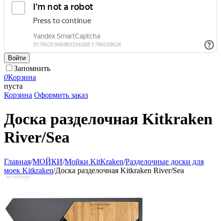
Войти
Запомнить
0
Корзина
пуста
Корзина
Оформить заказ
Доска разделочная Kitkraken
River/Sea
Главная
/
МОЙКИ
/
Мойки KitKraken
/
Разделочные доски для
моек Kitkraken
/
Доска разделочная Kitkraken River/Sea