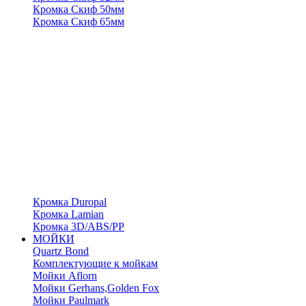
Кромка Скиф 50мм
Кромка Скиф 65мм
Кромка Duropal
Кромка Lamian
Кромка 3D/ABS/PP
МОЙКИ
Quartz Bond
Комплектующие к мойкам
Мойки Aflorn
Мойки Gerhans,Golden Fox
Мойки Paulmark