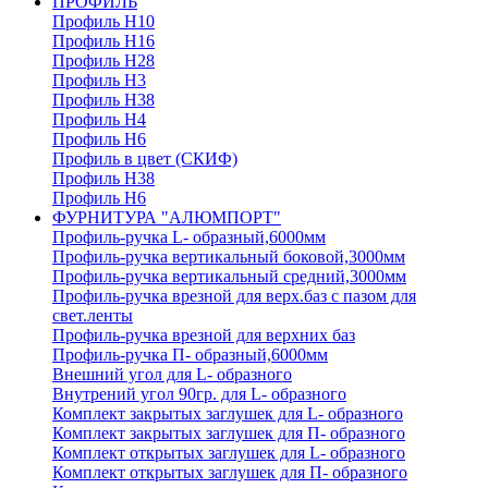
ПРОФИЛЬ
Профиль H10
Профиль H16
Профиль H28
Профиль H3
Профиль H38
Профиль H4
Профиль H6
Профиль в цвет (СКИФ)
Профиль H38
Профиль H6
ФУРНИТУРА "АЛЮМПОРТ"
Профиль-ручка L- образный,6000мм
Профиль-ручка вертикальный боковой,3000мм
Профиль-ручка вертикальный средний,3000мм
Профиль-ручка врезной для верх.баз с пазом для
свет.ленты
Профиль-ручка врезной для верхних баз
Профиль-ручка П- образный,6000мм
Внешний угол для L- образного
Внутрений угол 90гр. для L- образного
Комплект закрытых заглушек для L- образного
Комплект закрытых заглушек для П- образного
Комплект открытых заглушек для L- образного
Комплект открытых заглушек для П- образного