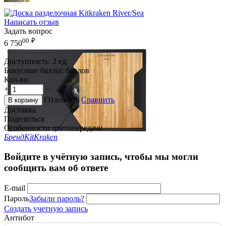
Написать отзыв
Задать вопрос
00
₽
6 750
Доступность:
2 ед.
Бонусные баллы:
баллов
Кол-во:
+
−
Отложить
Сравнить
В корзину
Доставка
Поделиться
Особенности цветопередачи
Бренд
KitKraken
Войдите в учётную запись, чтобы мы могли
сообщить вам об ответе
E-mail
Пароль
Забыли пароль?
Создать учетную запись
Антибот