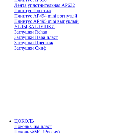
Лента уплотнительная АР632
Плинтус Престиж
Плинтус АР494 mini вогнутый
Плинтус АР495 mini выпуклый
УГЛЫ,ЗАГЛУШКИ
Заглушки Rehau
Заглушки Пара-пласт
Заглушки Престиж
Заглушки Скиф
ЦОКОЛЬ
Цоколь Сим-пласт
Цоколь ФМС (Россия)