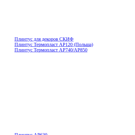
Плинтус для декоров СКИФ
Плинтус Термопласт АР120 (Польша)
Плинтус Термопласт АР740/АР850
Плинтус АР630