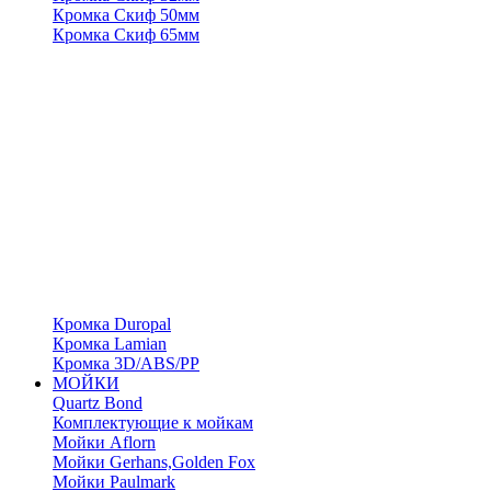
Кромка Скиф 50мм
Кромка Скиф 65мм
Кромка Duropal
Кромка Lamian
Кромка 3D/ABS/PP
МОЙКИ
Quartz Bond
Комплектующие к мойкам
Мойки Aflorn
Мойки Gerhans,Golden Fox
Мойки Paulmark