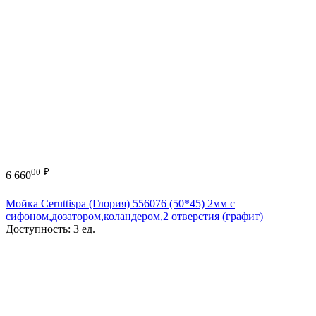
00
₽
6 660
Мойка Ceruttispa (Глория) 556076 (50*45) 2мм с
сифоном,дозатором,коландером,2 отверстия (графит)
Доступность:
3 ед.