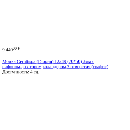
00
₽
9 440
Мойка Ceruttispa (Глория) 12249 (70*50) 3мм с
сифоном,дозатором,коландером,3 отверстия (графит)
Доступность:
4 ед.