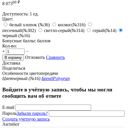
00
₽
8 073
Доступность:
1 ед.
Цвет:
белый хлопок (№36)
космос(№316)
песочный(№302)
светло-серый(№314)
серый(№14)
черный (№16)
Бонусные баллы:
баллов
Кол-во:
+
−
Отложить
Сравнить
В корзину
Доставка
Поделиться
Особенности цветопередачи
Цвет
черный (№16)
Бренд
Polygran
Войдите в учётную запись, чтобы мы могли
сообщить вам об ответе
E-mail
Пароль
Забыли пароль?
Создать учетную запись
Антибот