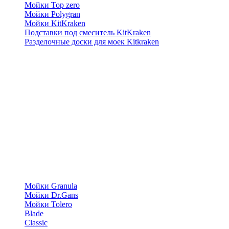
Мойки Top zero
Мойки Polygran
Мойки KitKraken
Подставки под смеситель KitKraken
Разделочные доски для моек Kitkraken
Мойки Granula
Мойки Dr.Gans
Мойки Tolero
Blade
Classic