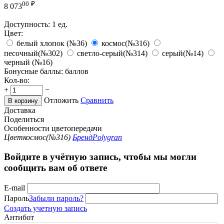
00
₽
8 073
Доступность:
1 ед.
Цвет:
белый хлопок (№36)
космос(№316)
песочный(№302)
светло-серый(№314)
серый(№14)
черный (№16)
Бонусные баллы:
баллов
Кол-во:
+
−
Отложить
Сравнить
В корзину
Доставка
Поделиться
Особенности цветопередачи
Цвет
космос(№316)
Бренд
Polygran
Войдите в учётную запись, чтобы мы могли
сообщить вам об ответе
E-mail
Пароль
Забыли пароль?
Создать учетную запись
Антибот