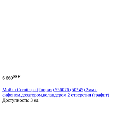
00
₽
6 660
Мойка Ceruttispa (Глория) 556076 (50*45) 2мм с
сифоном,дозатором,коландером,2 отверстия (графит)
Доступность:
3 ед.