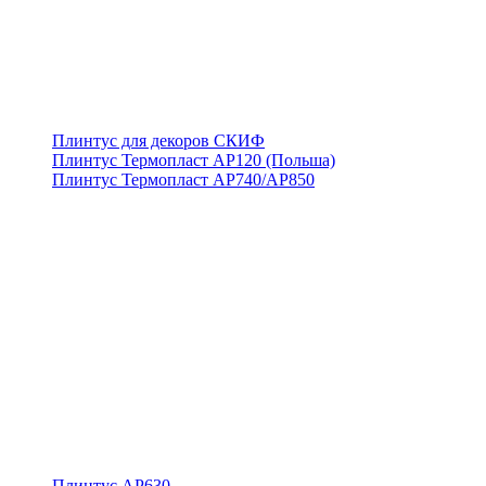
Плинтус для декоров СКИФ
Плинтус Термопласт АР120 (Польша)
Плинтус Термопласт АР740/АР850
Плинтус АР630