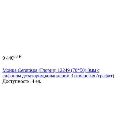
00
₽
9 440
Мойка Ceruttispa (Глория) 12249 (70*50) 3мм с
сифоном,дозатором,коландером,3 отверстия (графит)
Доступность:
4 ед.