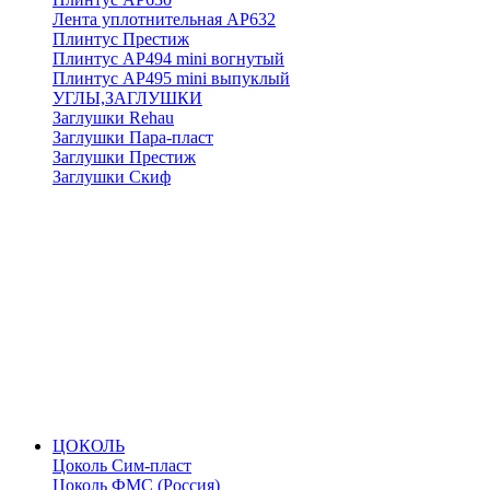
Лента уплотнительная АР632
Плинтус Престиж
Плинтус АР494 mini вогнутый
Плинтус АР495 mini выпуклый
УГЛЫ,ЗАГЛУШКИ
Заглушки Rehau
Заглушки Пара-пласт
Заглушки Престиж
Заглушки Скиф
ЦОКОЛЬ
Цоколь Сим-пласт
Цоколь ФМС (Россия)