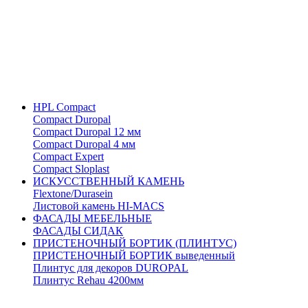
HPL Compact
Compact Duropal
Compact Duropal 12 мм
Compact Duropal 4 мм
Compact Expert
Compact Sloplast
ИСКУССТВЕННЫЙ КАМЕНЬ
Flextone/Durasein
Листовой камень HI-MACS
ФАСАДЫ МЕБЕЛЬНЫЕ
ФАСАДЫ СИДАК
ПРИСТЕНОЧНЫЙ БОРТИК (ПЛИНТУС)
ПРИСТЕНОЧНЫЙ БОРТИК выведенный
Плинтус для декоров DUROPAL
Плинтус Rehau 4200мм