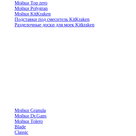
Мойки Top zero
Мойки Polygran
Мойки KitKraken
Подставки под смеситель KitKraken
Разделочные доски для моек Kitkraken
Мойки Granula
Мойки Dr.Gans
Мойки Tolero
Blade
Classic