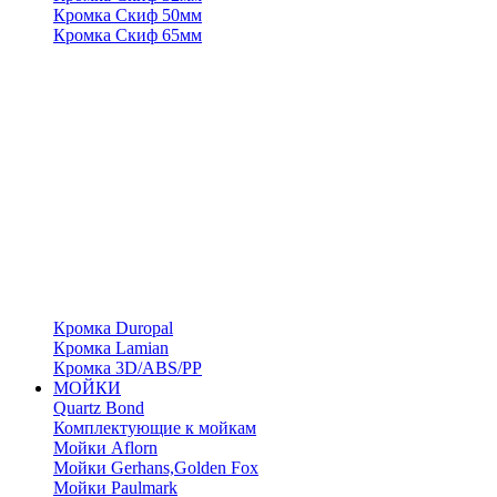
Кромка Скиф 50мм
Кромка Скиф 65мм
Кромка Duropal
Кромка Lamian
Кромка 3D/ABS/PP
МОЙКИ
Quartz Bond
Комплектующие к мойкам
Мойки Aflorn
Мойки Gerhans,Golden Fox
Мойки Paulmark