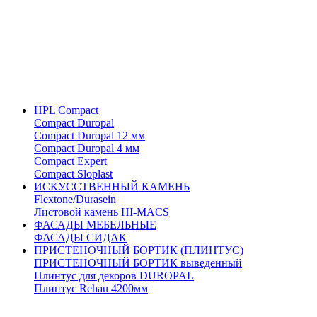
HPL Compact
Compact Duropal
Compact Duropal 12 мм
Compact Duropal 4 мм
Compact Expert
Compact Sloplast
ИСКУССТВЕННЫЙ КАМЕНЬ
Flextone/Durasein
Листовой камень HI-MACS
ФАСАДЫ МЕБЕЛЬНЫЕ
ФАСАДЫ СИДАК
ПРИСТЕНОЧНЫЙ БОРТИК (ПЛИНТУС)
ПРИСТЕНОЧНЫЙ БОРТИК выведенный
Плинтус для декоров DUROPAL
Плинтус Rehau 4200мм