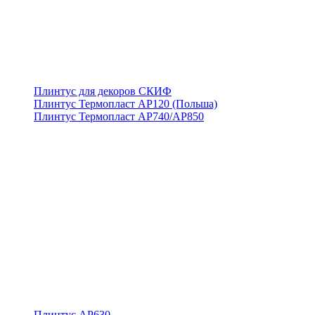
Плинтус для декоров СКИФ
Плинтус Термопласт АР120 (Польша)
Плинтус Термопласт АР740/АР850
Плинтус АР630