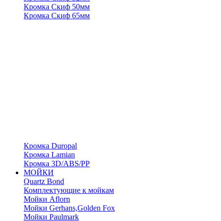
Кромка Скиф 50мм
Кромка Скиф 65мм
Кромка Duropal
Кромка Lamian
Кромка 3D/ABS/PP
МОЙКИ
Quartz Bond
Комплектующие к мойкам
Мойки Aflorn
Мойки Gerhans,Golden Fox
Мойки Paulmark