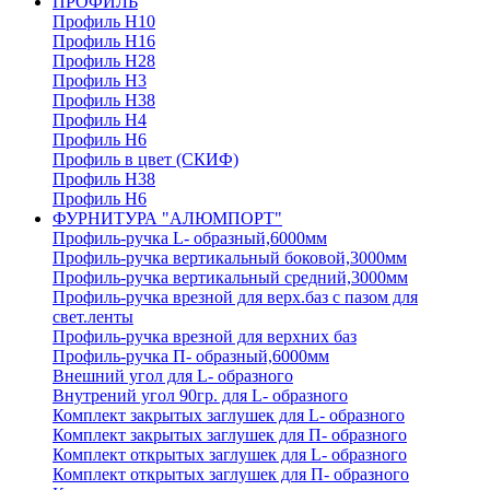
ПРОФИЛЬ
Профиль H10
Профиль H16
Профиль H28
Профиль H3
Профиль H38
Профиль H4
Профиль H6
Профиль в цвет (СКИФ)
Профиль H38
Профиль H6
ФУРНИТУРА "АЛЮМПОРТ"
Профиль-ручка L- образный,6000мм
Профиль-ручка вертикальный боковой,3000мм
Профиль-ручка вертикальный средний,3000мм
Профиль-ручка врезной для верх.баз с пазом для
свет.ленты
Профиль-ручка врезной для верхних баз
Профиль-ручка П- образный,6000мм
Внешний угол для L- образного
Внутрений угол 90гр. для L- образного
Комплект закрытых заглушек для L- образного
Комплект закрытых заглушек для П- образного
Комплект открытых заглушек для L- образного
Комплект открытых заглушек для П- образного