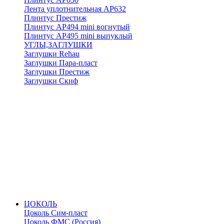
Лента уплотнительная АР632
Плинтус Престиж
Плинтус АР494 mini вогнутый
Плинтус АР495 mini выпуклый
УГЛЫ,ЗАГЛУШКИ
Заглушки Rehau
Заглушки Пара-пласт
Заглушки Престиж
Заглушки Скиф
ЦОКОЛЬ
Цоколь Сим-пласт
Цоколь ФМС (Россия)