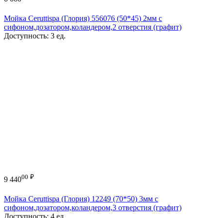
Мойка Ceruttispa (Глория) 556076 (50*45) 2мм с
сифоном,дозатором,коландером,2 отверстия (графит)
Доступность:
3 ед.
00
₽
9 440
Мойка Ceruttispa (Глория) 12249 (70*50) 3мм с
сифоном,дозатором,коландером,3 отверстия (графит)
Доступность:
4 ед.