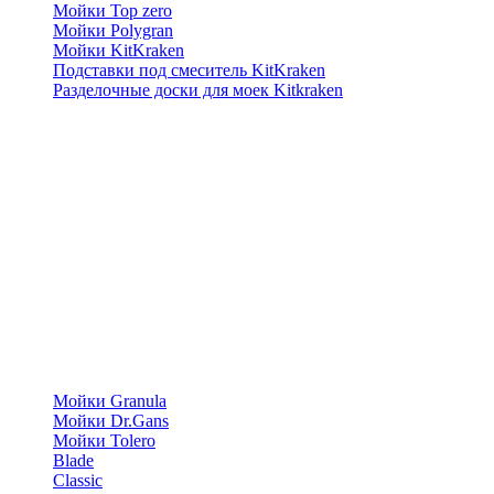
Мойки Top zero
Мойки Polygran
Мойки KitKraken
Подставки под смеситель KitKraken
Разделочные доски для моек Kitkraken
Мойки Granula
Мойки Dr.Gans
Мойки Tolero
Blade
Classic