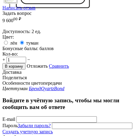
Написать отзыв
Задать вопрос
00
₽
9 600
Доступность:
2 ед.
Цвет:
лён
туман
Бонусные баллы:
баллов
Кол-во:
+
−
Отложить
Сравнить
В корзину
Доставка
Поделиться
Особенности цветопередачи
Цвет
туман
Бренд
QyartzBond
Войдите в учётную запись, чтобы мы могли
сообщить вам об ответе
E-mail
Пароль
Забыли пароль?
Создать учетную запись