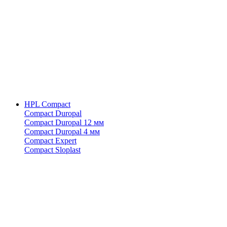
HPL Compact
Compact Duropal
Compact Duropal 12 мм
Compact Duropal 4 мм
Compact Expert
Compact Sloplast